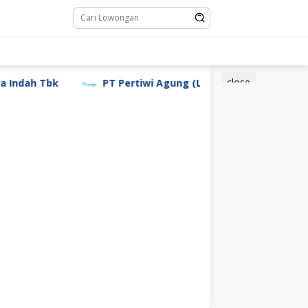
close
dah Tbk
PT Pertiwi Agung (Landson)
PT Sebast