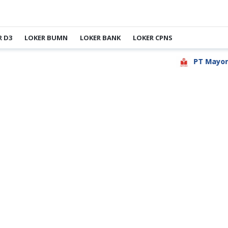
R D3
LOKER BUMN
LOKER BANK
LOKER CPNS
PT Mayora In