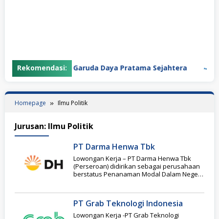
Rekomendasi:
PT Garuda Daya Pratama Sejahtera
P
Homepage
Ilmu Politik
Jurusan:
Ilmu Politik
PT Darma Henwa Tbk
Lowongan Kerja – PT Darma Henwa Tbk
(Perseroan) didirikan sebagai perusahaan
berstatus Penanaman Modal Dalam Negeri
(PMDN) dengan nama PT
PT Grab Teknologi Indonesia
Lowongan Kerja -PT Grab Teknologi