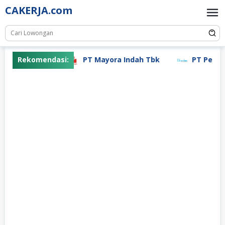
Skip
CAKERJA.com
to
content
Rekomendasi:
PT Mayora Indah Tbk
PT Pertiwi