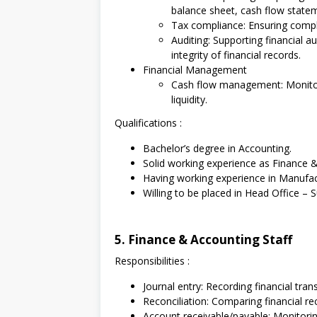
balance sheet, cash flow statem
Tax compliance: Ensuring complia
Auditing: Supporting financial a
integrity of financial records.
Financial Management
Cash flow management: Monitor
liquidity.
Qualifications :
Bachelor’s degree in Accounting.
Solid working experience as Finance &
Having working experience in Manufact
Willing to be placed in Head Office – 
5. Finance & Accounting Staff
Responsibilities :
Journal entry: Recording financial tran
Reconciliation: Comparing financial re
Account receivable/payable: Monitorin