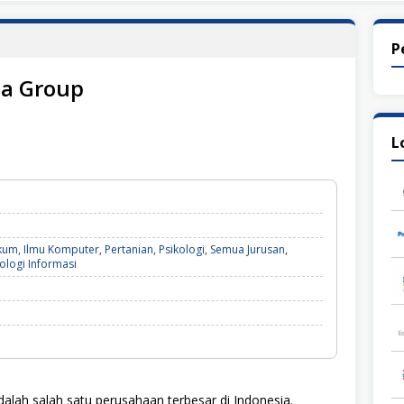
P
a Group
L
kum
,
Ilmu Komputer
,
Pertanian
,
Psikologi
,
Semua Jurusan
,
ologi Informasi
ah salah satu perusahaan terbesar di Indonesia.