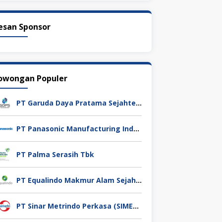
esan Sponsor
owongan Populer
PT Garuda Daya Pratama Sejahtera
PT Panasonic Manufacturing Indonesia
PT Palma Serasih Tbk
PT Equalindo Makmur Alam Sejahtera (Equalindo Group)
PT Sinar Metrindo Perkasa (SIMETRI)