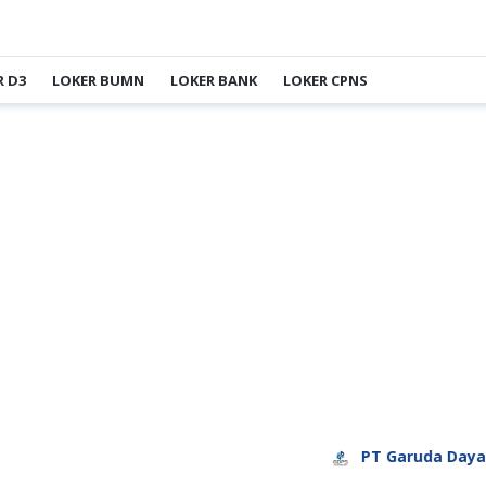
R D3
LOKER BUMN
LOKER BANK
LOKER CPNS
PT Garuda Daya Pratama S