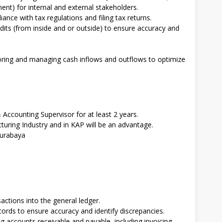
ent) for internal and external stakeholders.
nce with tax regulations and filing tax returns.
udits (from inside and or outside) to ensure accuracy and
ing and managing cash inflows and outflows to optimize
 Accounting Supervisor for at least 2 years.
uring Industry and in KAP will be an advantage.
Surabaya
sactions into the general ledger.
cords to ensure accuracy and identify discrepancies.
g accounts receivable and payable, including invoicing,