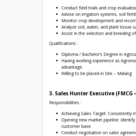
Conduct field trials and crop evaluatio
Advise on irrigation systems, soil fert
Monitor crop development and recomm
Analyze soil, water, and plant tissue s
Assist in the selection and breeding of 
Qualifications :
Diploma / Bachelor’s Degree in Agricult
Having working experience as Agronomist
advantage.
Willing to be placed in Site – Malang
3. Sales Hunter Executive (FMCG
Responsibilities :
Achieving Sales Target: Consistently 
Opening new market pipeline: Identif
customer base.
Conduct negotiation on sales agreeme