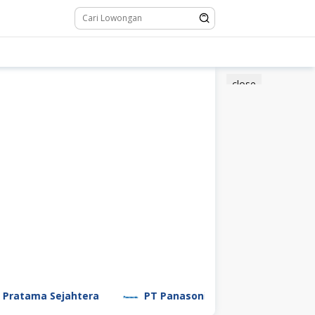
close
ejahtera
PT Panasonic Manufacturing Indonesia