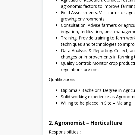
agronomic factors to improve farming 
Field Assessments: Visit farms or agric
growing environments.
Consultation: Advise farmers or agricu
irrigation, fertilization, pest manage
Training: Provide training to farm work
techniques and technologies to improve
Data Analysis & Reporting: Collect, a
changes or improvements in farming 
Quality Control: Monitor crop product
regulations are met
Qualifications :
Diploma / Bachelor’s Degree in Agricult
Solid working experience as Agronomist 
Willing to be placed in Site – Malang
2. Agronomist – Horticulture
Responsibilities :