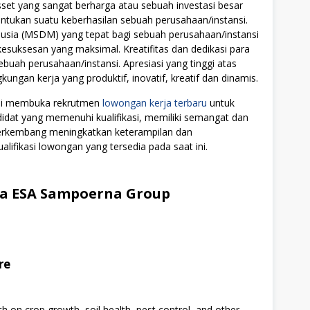
t yang sangat berharga atau sebuah investasi besar
tukan suatu keberhasilan sebuah perusahaan/instansi.
ia (MSDM) yang tepat bagi sebuah perusahaan/instansi
uksesan yang maksimal. Kreatifitas dan dedikasi para
ebuah perusahaan/instansi. Apresiasi yang tinggi atas
ngan kerja yang produktif, inovatif, kreatif dan dinamis.
ali membuka rekrutmen
lowongan kerja terbaru
untuk
didat yang memenuhi kualifikasi, memiliki semangat dan
 berkembang meningkatkan keterampilan dan
alifikasi lowongan yang tersedia pada saat ini.
a ESA Sampoerna Group
re
h on crop growth, soil health, pest control, and other