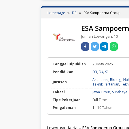
Homepage
D3
ESA Sampoerna Group
ESA Sampoern
Jumlah Lowongan:
10
Tanggal Dipublish
:
20 May 2025
Pendidikan
:
D3
,
D4
,
S1
Akuntansi
,
Biologi
,
Hu
Jurusan
:
Teknik Pertanian
,
Tekn
Lokasi
:
Jawa Timur
,
Surabaya
Tipe Pekerjaan
:
Full Time
Pengalaman
:
1 - 10 Tahun
Lowongan Kerja – ESA Sampoerna Group adal