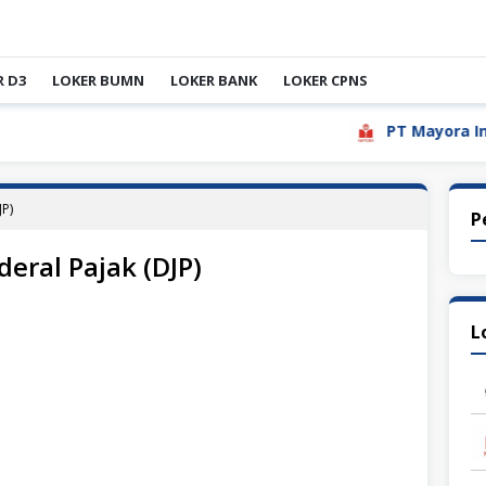
R D3
LOKER BUMN
LOKER BANK
LOKER CPNS
PT Mayora Indah Tbk
JP)
P
deral Pajak (DJP)
L