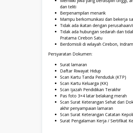
Memiliki jiwa yang berdisiplin tinggi,
dan teliti
Berpenampilan menarik
Mampu berkomunikasi dan bekerja s
Tidak ada ikatan dengan perusahaan/in
Tidak ada hubungan sedarah dan tid
Pratama Cirebon Satu
Berdomisili di wilayah Cirebon, Indra
Persyaratan Dokumen:
Surat lamaran
Daftar Riwayat Hidup
Scan Kartu Tanda Penduduk (KTP)
Scan Kartu Keluarga (KK)
Scan Ijazah Pendidikan Terakhir
Pas foto 3×4 latar belakang merah
Scan Surat Keterangan Sehat dari Dok
akhir penyampaian lamaran
Scan Surat Keterangan Catatan Kepoli
Surat Pengalaman Kerja / Sertifikat Ke