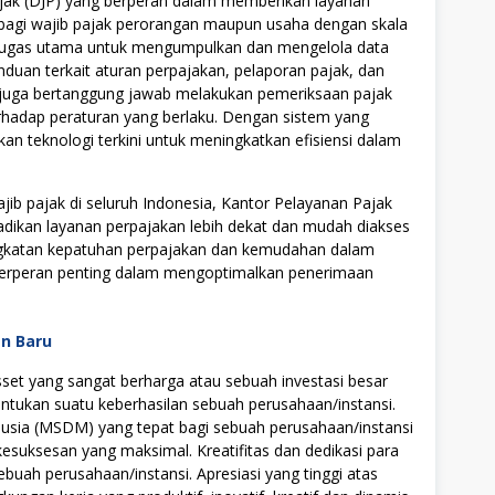
Pajak (DJP) yang berperan dalam memberikan layanan
bagi wajib pajak perorangan maupun usaha dengan skala
ki tugas utama untuk mengumpulkan dan mengelola data
duan terkait aturan perpajakan, pelaporan pajak, dan
 juga bertanggung jawab melakukan pemeriksaan pajak
hadap peraturan yang berlaku. Dengan sistem yang
 teknologi terkini untuk meningkatkan efisiensi dalam
b pajak di seluruh Indonesia, Kantor Pelayanan Pajak
adikan layanan perpajakan lebih dekat dan mudah diakses
ngkatan kepatuhan perpajakan dan kemudahan dalam
erperan penting dalam mengoptimalkan penerimaan
an Baru
t yang sangat berharga atau sebuah investasi besar
tukan suatu keberhasilan sebuah perusahaan/instansi.
ia (MSDM) yang tepat bagi sebuah perusahaan/instansi
uksesan yang maksimal. Kreatifitas dan dedikasi para
ebuah perusahaan/instansi. Apresiasi yang tinggi atas