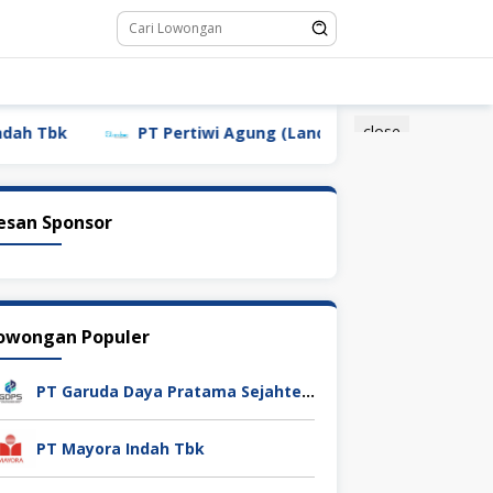
close
PT Pertiwi Agung (Landson)
PT Sebastian Citra
esan Sponsor
owongan Populer
PT Garuda Daya Pratama Sejahtera
PT Mayora Indah Tbk