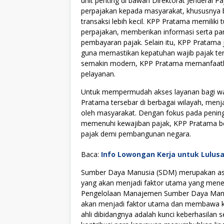
unit penting di bawah Direktorat Jenderal 
perpajakan kepada masyarakat, khususnya 
transaksi lebih kecil. KPP Pratama memili
perpajakan, memberikan informasi serta pan
pembayaran pajak. Selain itu, KPP Pratama
guna memastikan kepatuhan wajib pajak ter
semakin modern, KPP Pratama memanfaatkan
pelayanan.
Untuk mempermudah akses layanan bagi waji
Pratama tersebar di berbagai wilayah, menj
oleh masyarakat. Dengan fokus pada peni
memenuhi kewajiban pajak, KPP Pratama b
pajak demi pembangunan negara.
Baca:
Info Lowongan Kerja untuk Lulus
Sumber Daya Manusia (SDM) merupakan asse
yang akan menjadi faktor utama yang menen
Pengelolaan Manajemen Sumber Daya Manus
akan menjadi faktor utama dan membawa kes
ahli dibidangnya adalah kunci keberhasilan s