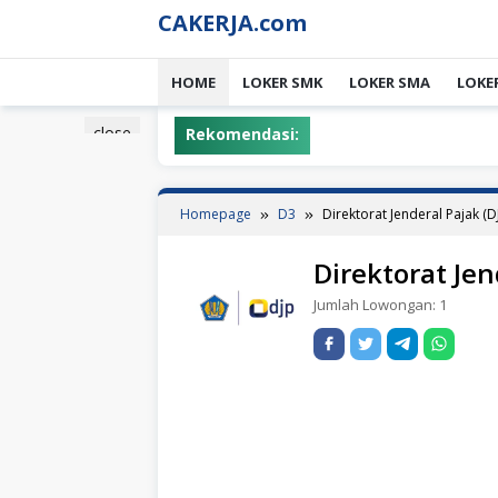
Skip
CAKERJA.com
to
content
HOME
LOKER SMK
LOKER SMA
LOKE
close
Rekomendasi:
Homepage
D3
Direktorat Jenderal Pajak (D
Direktorat Jen
Jumlah Lowongan:
1