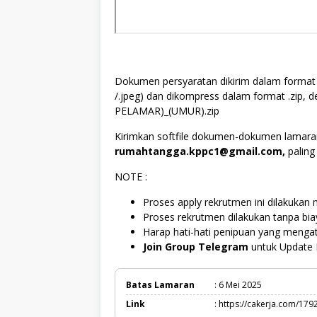
Dokumen persyaratan dikirim dalam format p
/.jpeg) dan dikompress dalam format .z
PELAMAR)_(UMUR).zip
Kirimkan softfile dokumen-dokumen lamaran
rumahtangga.kppc1@gmail.com,
paling
NOTE :
Proses apply rekrutmen ini dilakukan m
Proses rekrutmen dilakukan tanpa bi
Harap hati-hati penipuan yang mengat
Join Group Telegram
untuk Update 
Batas Lamaran
: 6 Mei 2025
Link
: https://cakerja.com/179