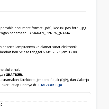
ortable document format (.pdf), kecuali pas foto (.jpg
ip, dengan penamaan LAMARAN_PPNPN_(NAMA
 beserta lampirannya ke alamat surat elektronik
 lambat hari Selasa tanggal 6 Mei 2025 jam 12.00.
elalui email.
aya
(GRATIS!!!).
asnamakan Direktorat Jenderal Pajak (DJP), dan Cakerja.
Loker Setiap Harinya di
T.ME/CAKERJA
20