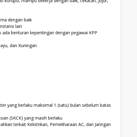
 anti korupsi, mampu bekerja dengan baik, cekatan, jujur,
ama dengan baik
stansi lain
ak ada benturan kepentingan dengan pegawai KPP
mayu, dan Kuningan.
ter yang berlaku maksimal 1 (satu) bulan sebelum batas
sian (SKCK) yang masih berlaku
ahlian terkait Kelistrikan, Pemeliharaan AC, dan Jaringan