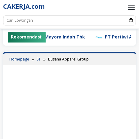
Skip
CAKERJA.com
to
content
Rekomendasi:
PT Mayora Indah Tbk
PT Pertiwi Agung 
Homepage
S1
Busana Apparel Group