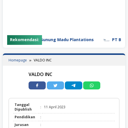
Rekomendasi:
PT Gunung Madu Plantations
PT Bifarma
Homepage
VALDO INC
VALDO INC
Tanggal
:
11 April 2023
Dipublish
Pendidikan
:
Jurusan
: