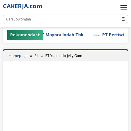
Skip
CAKERJA.com
to
content
Rekomendasi:
PT Mayora Indah Tbk
PT Pertiwi Agun
Homepage
S1
PT Yupi Indo Jelly Gum