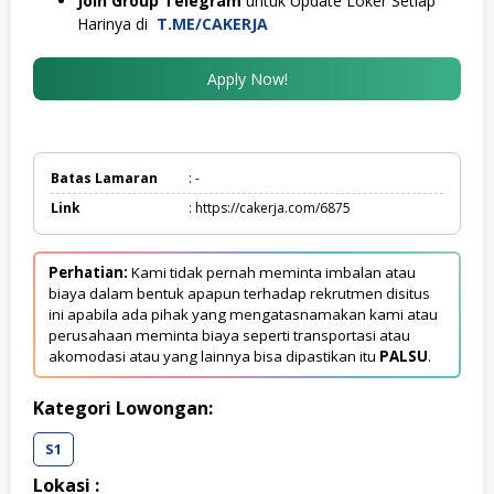
Join Group Telegram
untuk Update Loker Setiap
Harinya di
T.ME/CAKERJA
Apply Now!
Batas Lamaran
: -
Link
: https://cakerja.com/6875
Perhatian:
Kami tidak pernah meminta imbalan atau
biaya dalam bentuk apapun terhadap rekrutmen disitus
ini apabila ada pihak yang mengatasnamakan kami atau
perusahaan meminta biaya seperti transportasi atau
akomodasi atau yang lainnya bisa dipastikan itu
PALSU
.
Kategori Lowongan:
S1
Lokasi :