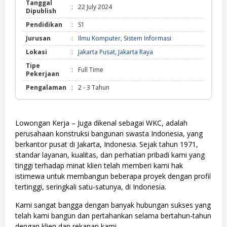
Tanggal
:
22 July 2024
Dipublish
Pendidikan
:
S1
Jurusan
:
Ilmu Komputer
,
Sistem Informasi
Lokasi
:
Jakarta Pusat
,
Jakarta Raya
Tipe
:
Full Time
Pekerjaan
Pengalaman
:
2 - 3 Tahun
Lowongan Kerja – Juga dikenal sebagai WKC, adalah
perusahaan konstruksi bangunan swasta Indonesia, yang
berkantor pusat di Jakarta, Indonesia. Sejak tahun 1971,
standar layanan, kualitas, dan perhatian pribadi kami yang
tinggi terhadap minat klien telah memberi kami hak
istimewa untuk membangun beberapa proyek dengan profil
tertinggi, seringkali satu-satunya, di Indonesia.
Kami sangat bangga dengan banyak hubungan sukses yang
telah kami bangun dan pertahankan selama bertahun-tahun
dengan klien dan rekanan kami.