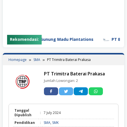
Rekomendasi:
PT Gunung Madu Plantations
PT Bifarma
Homepage
SMA
PT Trimitra Baterai Prakasa
PT Trimitra Baterai Prakasa
Jumlah Lowongan:
2
Tanggal
:
7 July 2024
Dipublish
Pendidikan
:
SMA
,
SMK