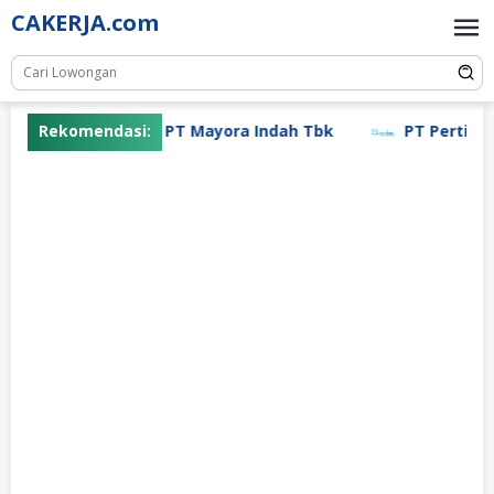
Skip
CAKERJA.com
to
content
Rekomendasi:
PT Mayora Indah Tbk
PT Pertiwi Ag