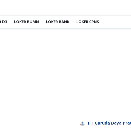
R D3
LOKER BUMN
LOKER BANK
LOKER CPNS
PT Garuda Daya Pratama Sej