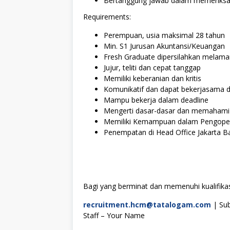
Bertanggung jawab dalam memeriksa 
Requirements:
Perempuan, usia maksimal 28 tahun
Min. S1 Jurusan Akuntansi/Keuangan
Fresh Graduate dipersilahkan melama
Jujur, teliti dan cepat tanggap
Memiliki keberanian dan kritis
Komunikatif dan dapat bekerjasama 
Mampu bekerja dalam deadline
Mengerti dasar-dasar dan memahami
Memiliki Kemampuan dalam Pengopera
Penempatan di Head Office Jakarta B
Bagi yang berminat dan memenuhi kualifikasi
recruitment.hcm@tatalogam.com
| Sub
Staff – Your Name