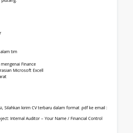
piutang.
r
dalam tim
 mengenai Finance
sian Microsoft Excell
arat
, Silahkan kirim CV terbaru dalam format .pdf ke email :
ject: Internal Auditor – Your Name / Financial Control