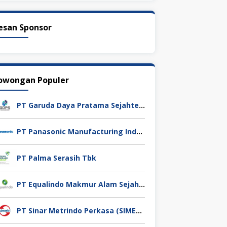
esan Sponsor
owongan Populer
PT Garuda Daya Pratama Sejahtera
PT Panasonic Manufacturing Indonesia
PT Palma Serasih Tbk
PT Equalindo Makmur Alam Sejahtera (Equalindo Group)
PT Sinar Metrindo Perkasa (SIMETRI)