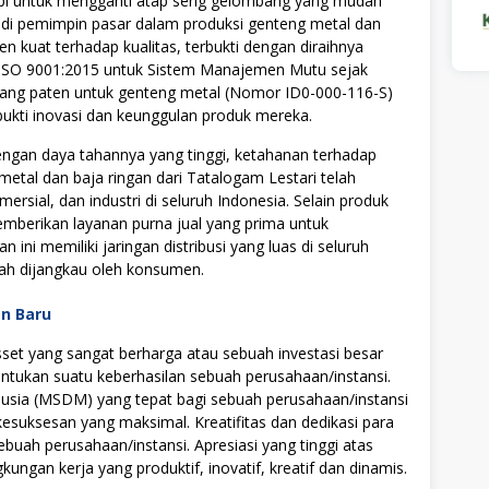
mimpi untuk mengganti atap seng gelombang yang mudah
jadi pemimpin pasar dalam produksi genteng metal dan
en kuat terhadap kualitas, terbukti dengan diraihnya
i ISO 9001:2015 untuk Sistem Manajemen Mutu sejak
ang paten untuk genteng metal (Nomor ID0-000-116-S)
ukti inovasi dan keunggulan produk mereka.
engan daya tahannya yang tinggi, ketahanan terhadap
metal dan baja ringan dari Tatalogam Lestari telah
mersial, dan industri di seluruh Indonesia. Selain produk
emberikan layanan purna jual yang prima untuk
ni memiliki jaringan distribusi yang luas di seluruh
ah dijangkau oleh konsumen.
an Baru
t yang sangat berharga atau sebuah investasi besar
tukan suatu keberhasilan sebuah perusahaan/instansi.
ia (MSDM) yang tepat bagi sebuah perusahaan/instansi
uksesan yang maksimal. Kreatifitas dan dedikasi para
ebuah perusahaan/instansi. Apresiasi yang tinggi atas
ngan kerja yang produktif, inovatif, kreatif dan dinamis.