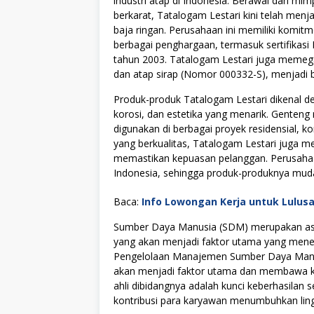
industri atap di Indonesia. Berawal dari 
berkarat, Tatalogam Lestari kini telah men
baja ringan. Perusahaan ini memiliki komitm
berbagai penghargaan, termasuk sertifikas
tahun 2003. Tatalogam Lestari juga memeg
dan atap sirap (Nomor 000332-S), menjadi b
Produk-produk Tatalogam Lestari dikenal d
korosi, dan estetika yang menarik. Genteng 
digunakan di berbagai proyek residensial, ko
yang berkualitas, Tatalogam Lestari juga m
memastikan kepuasan pelanggan. Perusahaan i
Indonesia, sehingga produk-produknya mud
Baca:
Info Lowongan Kerja untuk Lulus
Sumber Daya Manusia (SDM) merupakan asse
yang akan menjadi faktor utama yang menen
Pengelolaan Manajemen Sumber Daya Manus
akan menjadi faktor utama dan membawa kes
ahli dibidangnya adalah kunci keberhasilan s
kontribusi para karyawan menumbuhkan lingku