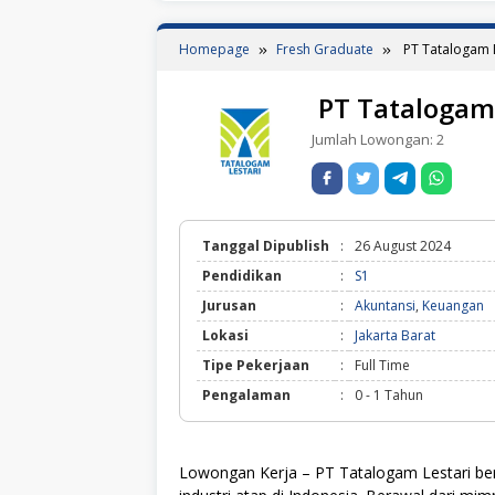
Homepage
Fresh Graduate
PT Tatalogam L
PT Tatalogam 
Jumlah Lowongan:
2
Tanggal Dipublish
:
26 August 2024
Pendidikan
:
S1
Jurusan
:
Akuntansi
,
Keuangan
Lokasi
:
Jakarta Barat
Tipe Pekerjaan
:
Full Time
Pengalaman
:
0 - 1 Tahun
Lowongan Kerja – PT Tatalogam Lestari ber