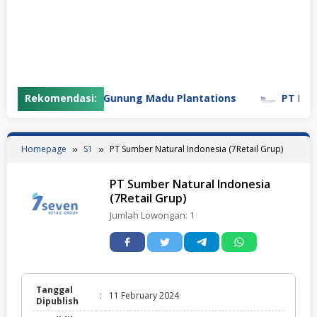
Rekomendasi:
PT Gunung Madu Plantations
PT Bifarm
Homepage
S1
PT Sumber Natural Indonesia (7Retail Grup)
PT Sumber Natural Indonesia
(7Retail Grup)
Jumlah Lowongan:
1
Tanggal
:
11 February 2024
Dipublish