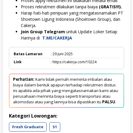
Proses apply rekrutmen ini dilakukan melalui email.
Proses rekrutmen dilakukan tanpa biaya
(GRATIS!!!).
Harap hati-hati penipuan yang mengatasnamakan PT
Shoetown Ligung Indonesia (Shoetown Group), dan
Cakerja.
Join Group Telegram
untuk Update Loker Setiap
Harinya di
T.ME/CAKERJA
Batas Lamaran
: 29 Juni 2025
Link
: https://cakerja.com/10224
Perhatian:
Kami tidak pernah meminta imbalan atau
biaya dalam bentuk apapun terhadap rekrutmen disitus
ini apabila ada pihak yang mengatasnamakan kami atau
perusahaan meminta biaya seperti transportasi atau
akomodasi atau yang lainnya bisa dipastikan itu
PALSU
.
Kategori Lowongan:
Fresh Graduate
S1