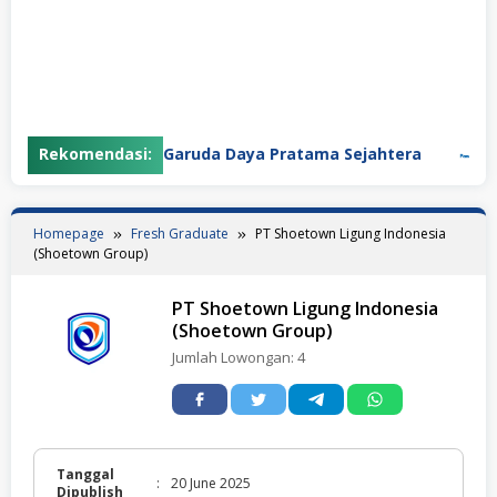
Rekomendasi:
PT Garuda Daya Pratama Sejahtera
PT P
Homepage
Fresh Graduate
PT Shoetown Ligung Indonesia
(Shoetown Group)
PT Shoetown Ligung Indonesia
(Shoetown Group)
Jumlah Lowongan:
4
Tanggal
:
20 June 2025
Dipublish