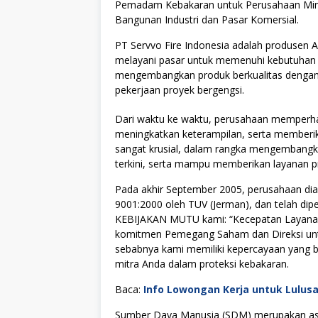
Pemadam Kebakaran untuk Perusahaan Miny
Bangunan Industri dan Pasar Komersial.
PT Servvo Fire Indonesia adalah produsen
melayani pasar untuk memenuhi kebutuhan A
mengembangkan produk berkualitas dengan
pekerjaan proyek bergengsi.
Dari waktu ke waktu, perusahaan memperha
meningkatkan keterampilan, serta memberika
sangat krusial, dalam rangka mengembangk
terkini, serta mampu memberikan layanan 
Pada akhir September 2005, perusahaan dia
9001:2000 oleh TUV (Jerman), dan telah di
KEBIJAKAN MUTU kami: “Kecepatan Layanan
komitmen Pemegang Saham dan Direksi untu
sebabnya kami memiliki kepercayaan yang be
mitra Anda dalam proteksi kebakaran.
Baca:
Info Lowongan Kerja untuk Lulus
Sumber Daya Manusia (SDM) merupakan asse