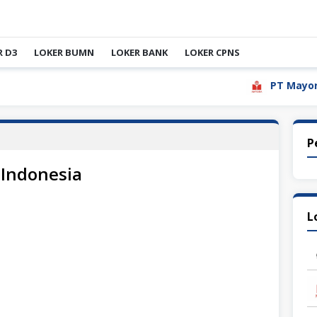
R D3
LOKER BUMN
LOKER BANK
LOKER CPNS
PT Mayora Inda
P
 Indonesia
L