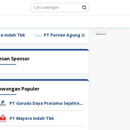
close
h Tbk
PT Pertiwi Agung (Landson)
PT Sebastia
esan Sponsor
owongan Populer
PT Garuda Daya Pratama Sejahtera
PT Mayora Indah Tbk