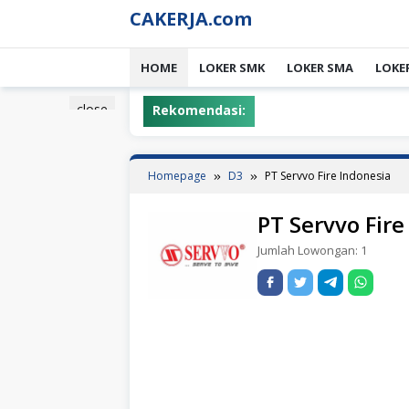
Skip
CAKERJA.com
to
content
HOME
LOKER SMK
LOKER SMA
LOKE
close
Rekomendasi:
Homepage
D3
PT Servvo Fire Indonesia
PT Servvo Fire
Jumlah Lowongan:
1