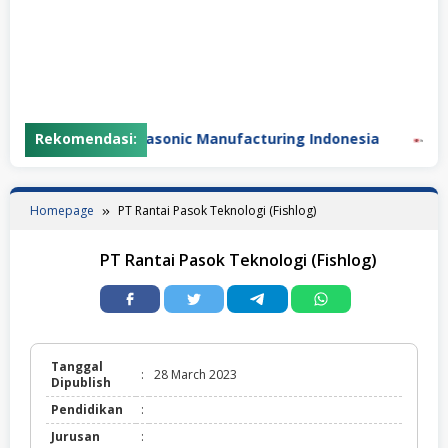
ra
Rekomendasi:
PT Panasonic Manufacturing Indonesia
PT 
Homepage
PT Rantai Pasok Teknologi (Fishlog)
PT Rantai Pasok Teknologi (Fishlog)
Tanggal
:
28 March 2023
Dipublish
Pendidikan
:
Jurusan
: