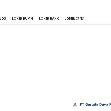
R D3
LOKER BUMN
LOKER BANK
LOKER CPNS
PT Garuda Daya Pratama S