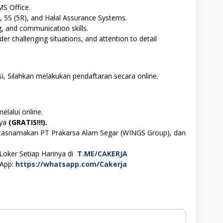
MS Office.
 5S (5R), and Halal Assurance Systems.
ng, and communication skills.
er challenging situations, and attention to detail
i, Silahkan melakukan pendaftaran secara online.
elalui online.
aya
(GRATIS!!!).
atasnamakan PT Prakarsa Alam Segar (WINGS Group), dan
Loker Setiap Harinya di
T.ME/CAKERJA
sApp:
https://whatsapp.com/Cakerja