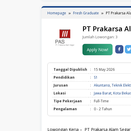
Homepage
Fresh Graduate
PT Prakarsa A
PT Prakarsa A
Jumlah Lowongan:
3
Apply Now!
Tanggal Dipublish
:
15 May 2026
Pendidikan
:
S1
Jurusan
:
Akuntansi
,
Teknik Elek
Lokasi
:
Jawa Barat
,
Kota Bekas
Tipe Pekerjaan
:
Full-Time
Pengalaman
:
0 - 2 Tahun
Lowongan Kerja – PT Prakarsa Alam Segar 