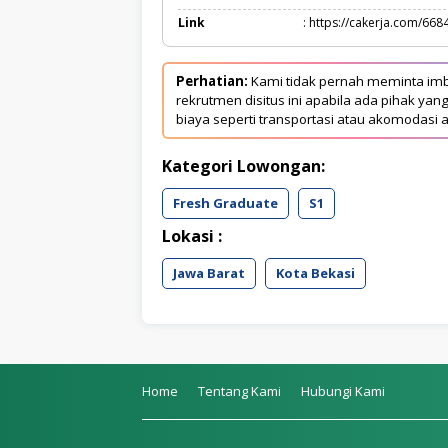
Link
: https://cakerja.com/668
Perhatian:
Kami tidak pernah meminta imb
rekrutmen disitus ini apabila ada pihak 
biaya seperti transportasi atau akomodasi a
Kategori Lowongan:
Fresh Graduate
S1
Lokasi :
Jawa Barat
Kota Bekasi
Home
Tentang Kami
Hubungi Kami