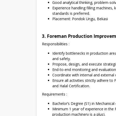
Good analytical thinking, problem-solvi
Experience handling filling machines,
standards is preferred.
Placement: Pondok Ungu, Bekasi
3. Foreman Production Improve
Responsibilities :
Identify bottlenecks in production are
and safety.
Propose, design, and execute strate
End-to-end monitoring and evaluation 
Coordinate with internal and external
Ensure all activities strictly adhere 
and Halal Certification.
Requirements :
Bachelor’s Degree (S1) in Mechanical o
Minimum 1 year of experience in the 
production machinery is a plus).