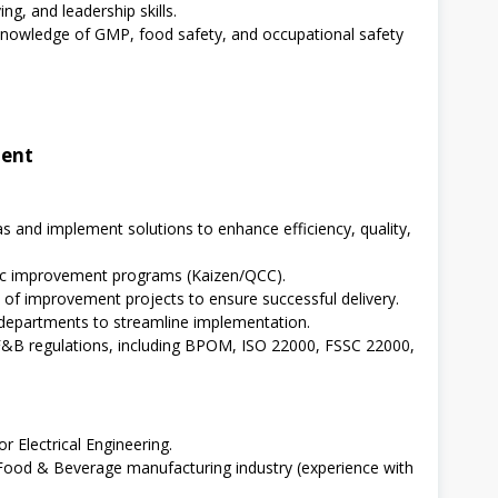
ng, and leadership skills.
 knowledge of GMP, food safety, and occupational safety
ment
as and implement solutions to enhance efficiency, quality,
gic improvement programs (Kaizen/QCC).
of improvement projects to ensure successful delivery.
 departments to streamline implementation.
to F&B regulations, including BPOM, ISO 22000, FSSC 22000,
r Electrical Engineering.
Food & Beverage manufacturing industry (experience with