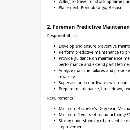
Willing to travel for stock opname pu
Placement: Pondok Ungu, Bekasi
2. Foreman Predictive Maintena
Responsibilities :
Develop and ensure preventive maint
Perform predictive maintenance to p
Provide guidance on maintenance met
performance and extend part lifetime.
Analyze machine failures and propos
reliability.
Supervise and coordinate maintenance 
Prepare maintenance, breakdown, an
Requirements :
Minimum Bachelor’s Degree in Mechan
Minimum 2 years of manufacturing/FM
Strong understanding of preventive m
improvement.