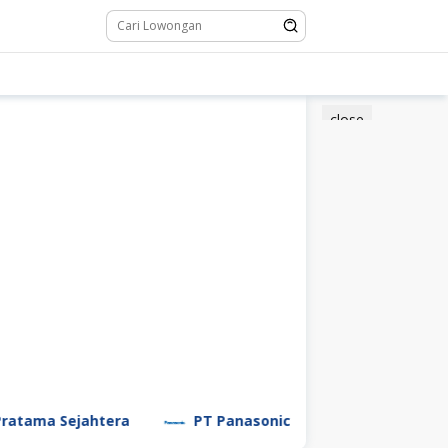
close
ejahtera
PT Panasonic Manufacturing Indonesia