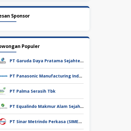
esan Sponsor
owongan Populer
PT Garuda Daya Pratama Sejahtera
PT Panasonic Manufacturing Indonesia
PT Palma Serasih Tbk
PT Equalindo Makmur Alam Sejahtera (Equalindo Group)
PT Sinar Metrindo Perkasa (SIMETRI)