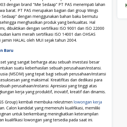
n 2003 dengan brand “Mie Sedaap” PT PAS menempati lahan
 jawa barat. PT PAS merupakan bagian dari group Wings
e Sedaap” dengan menggunakan bahan baku bermutu
 sehingga menghasilkan produk yang berkualitas. Hal
mi, dibuktikan dengan sertifikasi ISO 9001 dan ISO 22000
mudian kami meraih sertifikasi ISO 14001 dan OHSAS
i jamin HALAL oleh MUI sejak tahun 2004.
an Baru
t yang sangat berharga atau sebuah investasi besar
tukan suatu keberhasilan sebuah perusahaan/instansi.
ia (MSDM) yang tepat bagi sebuah perusahaan/instansi
uksesan yang maksimal. Kreatifitas dan dedikasi para
ebuah perusahaan/instansi. Apresiasi yang tinggi atas
ngan kerja yang produktif, inovatif, kreatif dan dinamis.
INGS Group) kembali membuka rekrutmen
lowongan kerja
an. Calon kandidat yang memenuhi kualifikasi, memiliki
einginan untuk berkembang meningkatkan keterampilan
n kualifikasi lowongan yang tersedia pada saat ini.