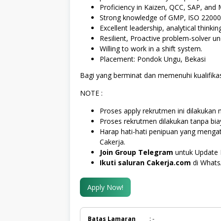
Proficiency in Kaizen, QCC, SAP, and 
Strong knowledge of GMP, ISO 22000,
Excellent leadership, analytical thinki
Resilient, Proactive problem-solver und
Willing to work in a shift system.
Placement: Pondok Ungu, Bekasi
Bagi yang berminat dan memenuhi kualifikas
NOTE :
Proses apply rekrutmen ini dilakukan m
Proses rekrutmen dilakukan tanpa bi
Harap hati-hati penipuan yang meng
Cakerja.
Join Group Telegram
untuk Update 
Ikuti saluran Cakerja.com
di What
Apply Now!
Batas Lamaran
: -