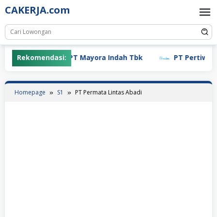
Skip
CAKERJA.com
to
content
Rekomendasi:
PT Mayora Indah Tbk
PT Pertiwi Agu
Homepage
S1
PT Permata Lintas Abadi