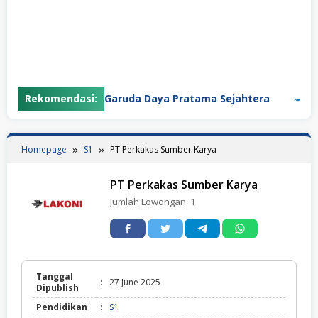
Rekomendasi:
PT Garuda Daya Pratama Sejahtera
PT 
Homepage
S1
PT Perkakas Sumber Karya
PT Perkakas Sumber Karya
Jumlah Lowongan:
1
Tanggal
:
27 June 2025
Dipublish
Pendidikan
:
S1