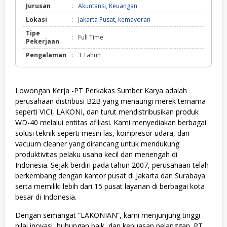
Jurusan
:
Akuntansi
,
Keuangan
Lokasi
:
Jakarta Pusat
,
kemayoran
Tipe
:
Full Time
Pekerjaan
Pengalaman
:
3 Tahun
Lowongan Kerja -PT Perkakas Sumber Karya adalah
perusahaan distribusi B2B yang menaungi merek ternama
seperti VICI, LAKONI, dan turut mendistribusikan produk
WD-40 melalui entitas afiliasi. Kami menyediakan berbagai
solusi teknik seperti mesin las, kompresor udara, dan
vacuum cleaner yang dirancang untuk mendukung
produktivitas pelaku usaha kecil dan menengah di
Indonesia. Sejak berdiri pada tahun 2007, perusahaan telah
berkembang dengan kantor pusat di Jakarta dan Surabaya
serta memiliki lebih dari 15 pusat layanan di berbagai kota
besar di Indonesia.
Dengan semangat “LAKONIAN”, kami menjunjung tinggi
nilai inovasi, hubungan baik, dan kepuasan pelanggan. PT