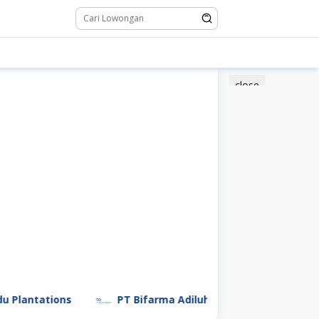
close
tions
PT Bifarma Adiluhung (a Kalbe Company)