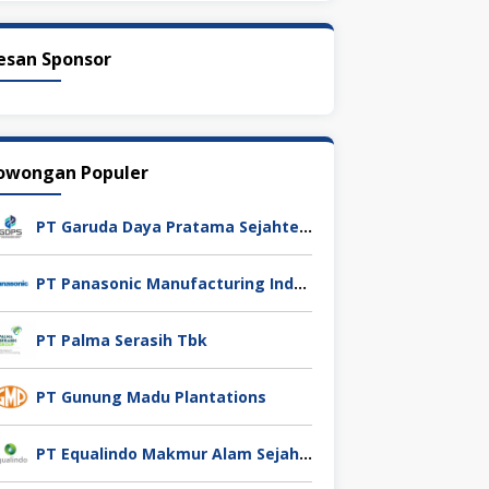
esan Sponsor
owongan Populer
PT Garuda Daya Pratama Sejahtera
PT Panasonic Manufacturing Indonesia
PT Palma Serasih Tbk
PT Gunung Madu Plantations
PT Equalindo Makmur Alam Sejahtera (Equalindo Group)