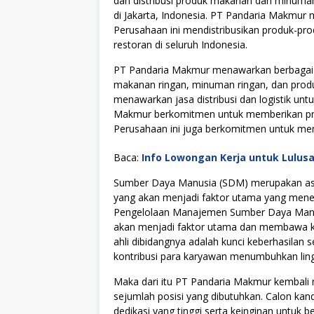
dan distribusi produk makanan dan minuman.
di Jakarta, Indonesia. PT Pandaria Makmur me
Perusahaan ini mendistribusikan produk-pr
restoran di seluruh Indonesia.
PT Pandaria Makmur menawarkan berbaga
makanan ringan, minuman ringan, dan prod
menawarkan jasa distribusi dan logistik u
Makmur berkomitmen untuk memberikan pro
Perusahaan ini juga berkomitmen untuk membe
Baca:
Info Lowongan Kerja untuk Lulus
Sumber Daya Manusia (SDM) merupakan asse
yang akan menjadi faktor utama yang menen
Pengelolaan Manajemen Sumber Daya Manus
akan menjadi faktor utama dan membawa kes
ahli dibidangnya adalah kunci keberhasilan s
kontribusi para karyawan menumbuhkan lingku
Maka dari itu PT Pandaria Makmur kembal
sejumlah posisi yang dibutuhkan. Calon kan
dedikasi yang tinggi serta keinginan untuk