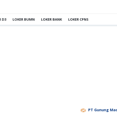
R D3
LOKER BUMN
LOKER BANK
LOKER CPNS
PT Gunung Madu Planta