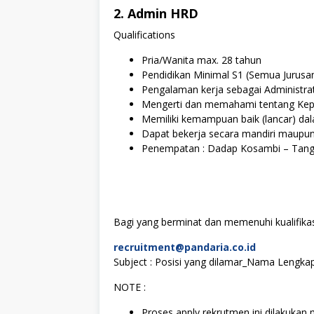
2. Admin HRD
Qualifications
Pria/Wanita max. 28 tahun
Pendidikan Minimal S1 (Semua Jurusa
Pengalaman kerja sebagai Administrat
Mengerti dan memahami tentang Kepe
Memiliki kemampuan baik (lancar) dal
Dapat bekerja secara mandiri maupu
Penempatan : Dadap Kosambi – Tan
Bagi yang berminat dan memenuhi kualifikasi
recruitment@pandaria.co.id
Subject : Posisi yang dilamar_Nama Lengka
NOTE :
Proses apply rekrutmen ini dilakukan m