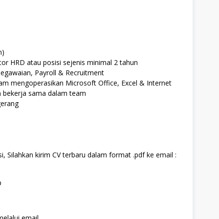
n)
or HRD atau posisi sejenis minimal 2 tahun
gawaian, Payroll & Recruitment
am mengoperasikan Microsoft Office, Excel & Internet
n bekerja sama dalam team
gerang
, Silahkan kirim CV terbaru dalam format .pdf ke email :
p
elalui email.