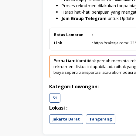
Proses rekrutmen dilakukan tanpa bi
Harap hati-hati penipuan yang meng
Join Group Telegram
untuk Update 
Batas Lamaran
: -
Link
: https://cakerja.com/123
Perhatian:
Kami tidak pernah meminta imb
rekrutmen disitus ini apabila ada pihak 
biaya seperti transportasi atau akomodasi a
Kategori Lowongan:
S1
Lokasi :
Jakarta Barat
Tangerang