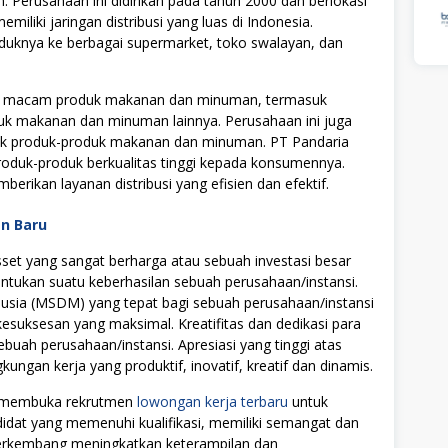
 Perusahaan ini didirikan pada tahun 2000 dan berlokasi
miliki jaringan distribusi yang luas di Indonesia.
oduknya ke berbagai supermarket, toko swalayan, dan
i macam produk makanan dan minuman, termasuk
uk makanan dan minuman lainnya. Perusahaan ini juga
ntuk produk-produk makanan dan minuman. PT Pandaria
duk-produk berkualitas tinggi kepada konsumennya.
rikan layanan distribusi yang efisien dan efektif.
an Baru
t yang sangat berharga atau sebuah investasi besar
tukan suatu keberhasilan sebuah perusahaan/instansi.
ia (MSDM) yang tepat bagi sebuah perusahaan/instansi
uksesan yang maksimal. Kreatifitas dan dedikasi para
ebuah perusahaan/instansi. Apresiasi yang tinggi atas
ngan kerja yang produktif, inovatif, kreatif dan dinamis.
i membuka rekrutmen
lowongan kerja terbaru
untuk
didat yang memenuhi kualifikasi, memiliki semangat dan
 berkembang meningkatkan keterampilan dan