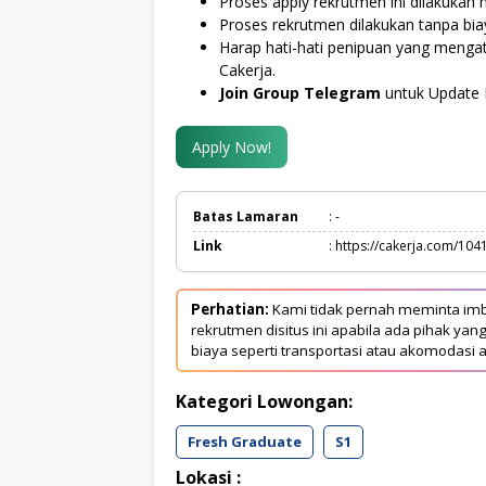
Proses apply rekrutmen ini dilakukan 
Proses rekrutmen dilakukan tanpa bi
Harap hati-hati penipuan yang meng
Cakerja.
Join Group Telegram
untuk Update 
Apply Now!
Batas Lamaran
: -
Link
: https://cakerja.com/104
Perhatian:
Kami tidak pernah meminta imb
rekrutmen disitus ini apabila ada pihak 
biaya seperti transportasi atau akomodasi a
Kategori Lowongan:
Fresh Graduate
S1
Lokasi :