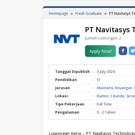
Homepage
Fresh Graduate
PT Navitasys T
PT Navitasys 
Jumlah Lowongan:
2
Apply Now!
Tanggal Dipublish
:
3 July 2024
Pendidikan
:
S1
Jurusan
:
Akuntansi
,
Keuangan
,
Lokasi
:
Banten
,
Cikande
,
Sera
Tipe Pekerjaan
:
Full Time
Pengalaman
:
0 - 2 Tahun
Lowongan Kerja – PT Navitasys Technolog