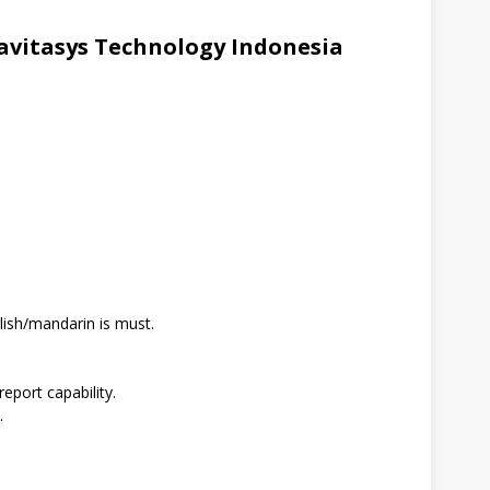
vitasys Technology Indonesia
glish/mandarin is must.
port capability.
.