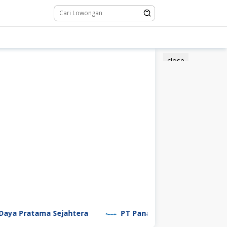
close
ratama Sejahtera
PT Panasonic Manufacturing Indone