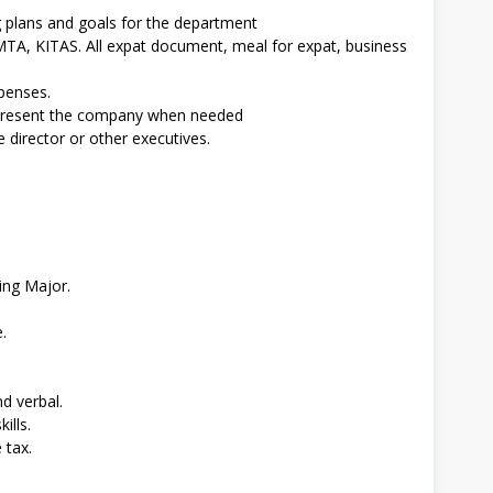
g plans and goals for the department
 IMTA, KITAS. All expat document, meal for expat, business
penses.
epresent the company when needed
 director or other executives.
ing Major.
.
nd verbal.
ills.
 tax.