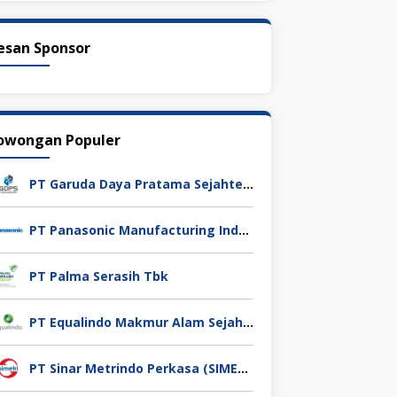
esan Sponsor
owongan Populer
PT Garuda Daya Pratama Sejahtera
PT Panasonic Manufacturing Indonesia
PT Palma Serasih Tbk
PT Equalindo Makmur Alam Sejahtera (Equalindo Group)
PT Sinar Metrindo Perkasa (SIMETRI)