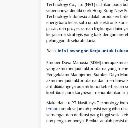
Technology Co., Ltd (NVT) didirikan pada 
sepenuhnya dimiliki oleh Hong Kong New En
Technology Indonesia adalah produsen bater
energi baru kelas satu untuk elektronik kon
pintar, dan proyek ramah lingkungan lainny
kerjasama strategis yang baik dengan merek
pelanggan di seluruh dunia.
Baca:
Info Lowongan Kerja untuk Lulus
Sumber Daya Manusia (SDM) merupakan asse
yang akan menjadi faktor utama yang menen
Pengelolaan Manajemen Sumber Daya Manus
akan menjadi faktor utama dan membawa kes
ahli dibidangnya adalah kunci keberhasilan s
kontribusi para karyawan menumbuhkan lingku
Maka dari itu PT Navitasys Technology In
terbaru
untuk sejumlah posisi yang dibutuhk
semangat dan dedikasi yang tinggi serta k
dan pengalamannya. Berikut adalah posisi da