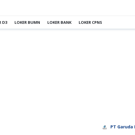
R D3
LOKER BUMN
LOKER BANK
LOKER CPNS
PT Garuda Daya P