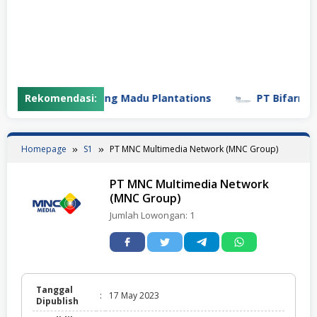
Rekomendasi:
PT Gunung Madu Plantations
PT Bifarma Ad
Homepage
S1
PT MNC Multimedia Network (MNC Group)
PT MNC Multimedia Network
(MNC Group)
Jumlah Lowongan:
1
Tanggal
:
17 May 2023
Dipublish