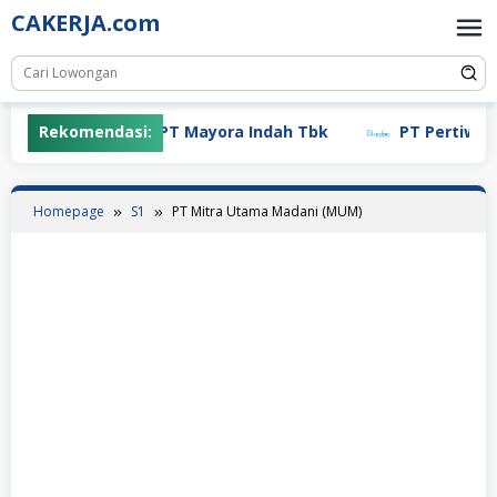
Skip
CAKERJA.com
to
content
Rekomendasi:
PT Mayora Indah Tbk
PT Pertiwi Ag
Homepage
S1
PT Mitra Utama Madani (MUM)