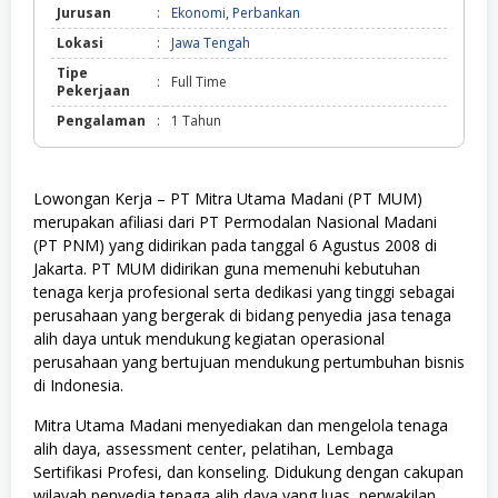
Jurusan
:
Ekonomi
,
Perbankan
Lokasi
:
Jawa Tengah
Tipe
:
Full Time
Pekerjaan
Pengalaman
:
1 Tahun
Lowongan Kerja – PT Mitra Utama Madani (PT MUM)
merupakan afiliasi dari PT Permodalan Nasional Madani
(PT PNM) yang didirikan pada tanggal 6 Agustus 2008 di
Jakarta. PT MUM didirikan guna memenuhi kebutuhan
tenaga kerja profesional serta dedikasi yang tinggi sebagai
perusahaan yang bergerak di bidang penyedia jasa tenaga
alih daya untuk mendukung kegiatan operasional
perusahaan yang bertujuan mendukung pertumbuhan bisnis
di Indonesia.
Mitra Utama Madani menyediakan dan mengelola tenaga
alih daya, assessment center, pelatihan, Lembaga
Sertifikasi Profesi, dan konseling. Didukung dengan cakupan
wilayah penyedia tenaga alih daya yang luas, perwakilan