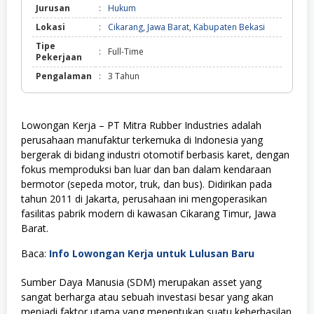
Jurusan
:
Hukum
Lokasi
:
Cikarang
,
Jawa Barat
,
Kabupaten Bekasi
Tipe
:
Full-Time
Pekerjaan
Pengalaman
:
3 Tahun
Lowongan Kerja – PT Mitra Rubber Industries adalah
perusahaan manufaktur terkemuka di Indonesia yang
bergerak di bidang industri otomotif berbasis karet, dengan
fokus memproduksi ban luar dan ban dalam kendaraan
bermotor (sepeda motor, truk, dan bus). Didirikan pada
tahun 2011 di Jakarta, perusahaan ini mengoperasikan
fasilitas pabrik modern di kawasan Cikarang Timur, Jawa
Barat.
Baca:
Info Lowongan Kerja untuk Lulusan Baru
Sumber Daya Manusia (SDM) merupakan asset yang
sangat berharga atau sebuah investasi besar yang akan
menjadi faktor utama yang menentukan suatu keberhasilan