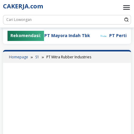
Skip
CAKERJA.com
to
content
Rekomendasi:
PT Mayora Indah Tbk
PT Pertiwi Ag
Homepage
S1
PT Mitra Rubber Industries