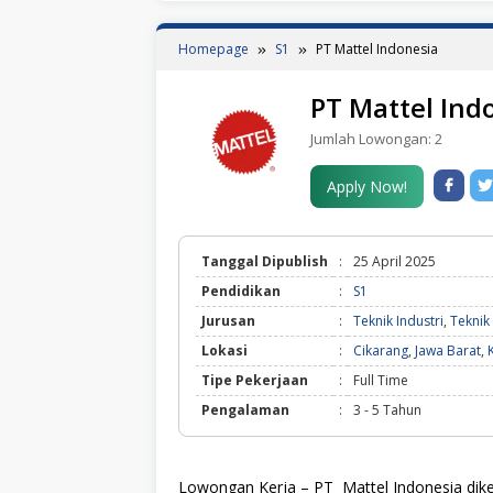
Homepage
S1
PT Mattel Indonesia
PT Mattel Ind
Jumlah Lowongan:
2
Apply Now!
Tanggal Dipublish
:
25 April 2025
Pendidikan
:
S1
Jurusan
:
Teknik Industri
,
Teknik
Lokasi
:
Cikarang
,
Jawa Barat
,
Tipe Pekerjaan
:
Full Time
Pengalaman
:
3 - 5 Tahun
Lowongan Kerja – PT
Mattel Indonesia
dike