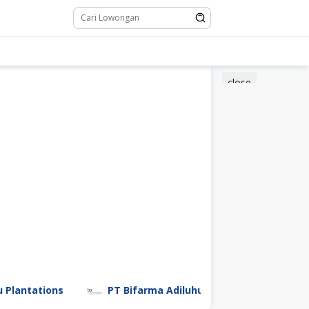
close
ons
PT Bifarma Adiluhung (a Kalbe Company)
P