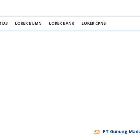
R D3
LOKER BUMN
LOKER BANK
LOKER CPNS
PT Gunung Madu Plantati