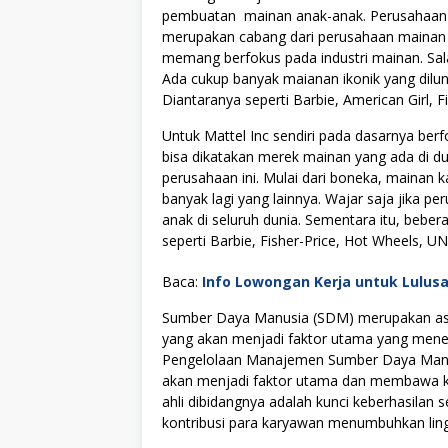
pembuatan
mainan
anak-anak. Perusahaan 
merupakan cabang dari perusahaan mainan a
memang berfokus pada industri mainan. Sala
Ada cukup banyak maianan ikonik yang dilun
Diantaranya seperti
Barbie
, American Girl,
Untuk Mattel Inc sendiri pada dasarnya be
bisa dikatakan merek mainan yang ada di dun
perusahaan ini. Mulai dari boneka, mainan k
banyak lagi yang lainnya. Wajar saja jika 
anak di seluruh dunia. Sementara itu, beber
seperti Barbie, Fisher-Price, Hot Wheels, U
Baca:
Info Lowongan Kerja untuk Lulus
Sumber Daya Manusia (SDM) merupakan asse
yang akan menjadi faktor utama yang menen
Pengelolaan Manajemen Sumber Daya Manus
akan menjadi faktor utama dan membawa kes
ahli dibidangnya adalah kunci keberhasilan s
kontribusi para karyawan menumbuhkan lingku