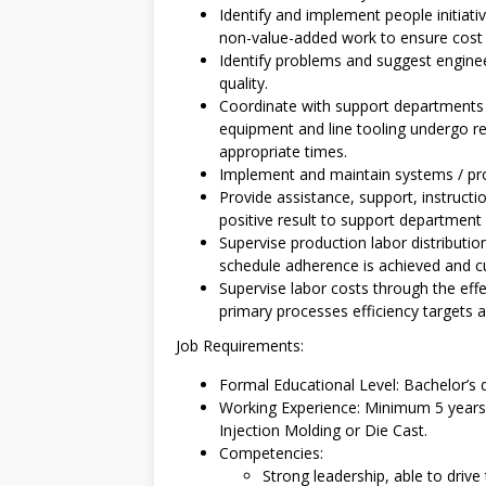
Identify and implement people initiati
non-value-added work to ensure cost ef
Identify problems and suggest enginee
quality.
Coordinate with support departments (
equipment and line tooling undergo r
appropriate times.
Implement and maintain systems / pr
Provide assistance, support, instructi
positive result to support department 
Supervise production labor distributi
schedule adherence is achieved and c
Supervise labor costs through the effe
primary processes efficiency targets 
Job Requirements:
Formal Educational Level: Bachelor’s d
Working Experience: Minimum 5 years 
Injection Molding or Die Cast.
Competencies:
Strong leadership, able to dri