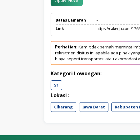
Apply Now!
Batas Lamaran
: -
Link
: https://cakerja.com/176
Perhatian:
Kami tidak pernah meminta imb
rekrutmen disitus ini apabila ada pihak 
biaya seperti transportasi atau akomodasi a
Kategori Lowongan:
S1
Lokasi :
Cikarang
Jawa Barat
Kabupaten 