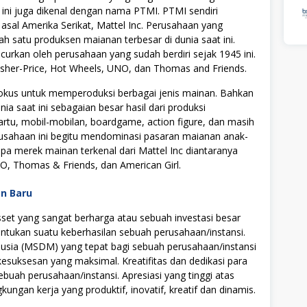
ini juga dikenal dengan nama PTMI. PTMI sendiri
sal Amerika Serikat, Mattel Inc. Perusahaan yang
h satu produksen maianan terbesar di dunia saat ini.
curkan oleh perusahaan yang sudah berdiri sejak 1945 ini.
 Fisher-Price, Hot Wheels, UNO, dan Thomas and Friends.
rfokus untuk memperoduksi berbagai jenis mainan. Bahkan
ia saat ini sebagaian besar hasil dari produksi
artu, mobil-mobilan, boardgame, action figure, dan masih
perusahaan ini begitu mendominasi pasaran maianan anak-
apa merek mainan terkenal dari Mattel Inc diantaranya
NO, Thomas & Friends, dan American Girl.
an Baru
t yang sangat berharga atau sebuah investasi besar
tukan suatu keberhasilan sebuah perusahaan/instansi.
ia (MSDM) yang tepat bagi sebuah perusahaan/instansi
uksesan yang maksimal. Kreatifitas dan dedikasi para
ebuah perusahaan/instansi. Apresiasi yang tinggi atas
ngan kerja yang produktif, inovatif, kreatif dan dinamis.