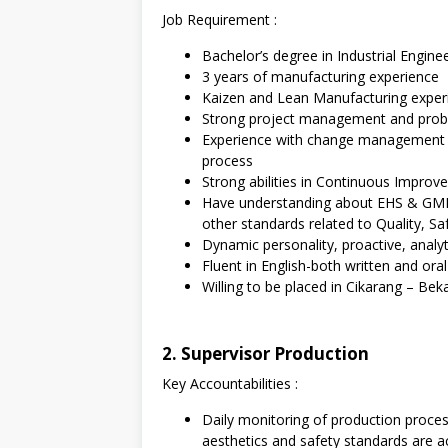
Job Requirement :
Bachelor’s degree in Industrial Engine
3 years of manufacturing experience
Kaizen and Lean Manufacturing exper
Strong project management and proble
Experience with change management pr
process
Strong abilities in Continuous Improve
Have understanding about EHS & GMP
other standards related to Quality, S
Dynamic personality, proactive, analyt
Fluent in English-both written and oral
Willing to be placed in Cikarang – Bek
2. Supervisor Production
Key Accountabilities :
Daily monitoring of production proc
aesthetics and safety standards are ac