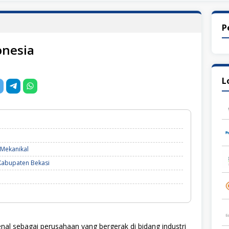
P
onesia
L
 Mekanikal
Kabupaten Bekasi
nal sebagai perusahaan yang bergerak di bidang industri