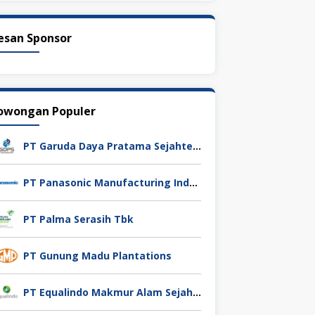
esan Sponsor
owongan Populer
PT Garuda Daya Pratama Sejahtera
PT Panasonic Manufacturing Indonesia
PT Palma Serasih Tbk
PT Gunung Madu Plantations
PT Equalindo Makmur Alam Sejahtera (Equalindo Group)