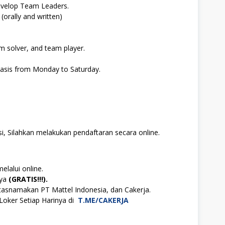
evelop Team Leaders.
orally and written)
m solver, and team player.
s basis from Monday to Saturday.
i, Silahkan melakukan pendaftaran secara online.
elalui online.
aya
(GRATIS!!!).
tasnamakan PT Mattel Indonesia, dan Cakerja.
Loker Setiap Harinya di
T.ME/CAKERJA