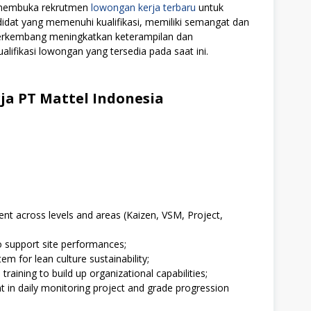
i membuka rekrutmen
lowongan kerja terbaru
untuk
didat yang memenuhi kualifikasi, memiliki semangat dan
 berkembang meningkatkan keterampilan dan
alifikasi lowongan yang tersedia pada saat ini.
a PT Mattel Indonesia
nt across levels and areas (Kaizen, VSM, Project,
to support site performances;
 for lean culture sustainability;
aining to build up organizational capabilities;
 in daily monitoring project and grade progression