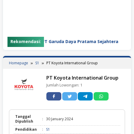
Rekomendasi:
PT Garuda Daya Pratama Sejahtera
P
Homepage
S1
PT Koyota International Group
PT Koyota International Group
Jumlah Lowongan:
1
Tanggal
:
30 January 2024
Dipublish
Pendidikan
:
S1