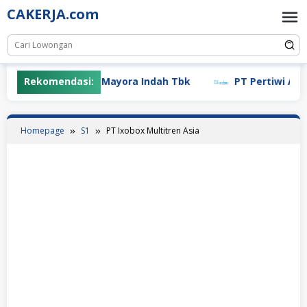
Skip
CAKERJA.com
to
content
Rekomendasi:
PT Mayora Indah Tbk
PT Pertiwi Agung
Homepage
S1
PT Ixobox Multitren Asia