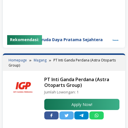
Rekomendasi:
PT Garuda Daya Pratama Sejahtera
PT Pa
Homepage
Magang
PT Inti Ganda Perdana (Astra Otoparts
Group)
PT Inti Ganda Perdana (Astra
Otoparts Group)
Jumlah Lowongan:
1
Apply Now!