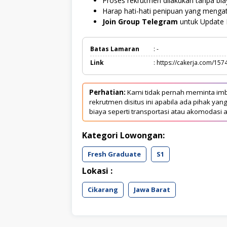
Proses rekrutmen dilakukan tanpa bi
Harap hati-hati penipuan yang menga
Join Group Telegram
untuk Update 
Batas Lamaran
: -
Link
: https://cakerja.com/157
Perhatian:
Kami tidak pernah meminta imb
rekrutmen disitus ini apabila ada pihak 
biaya seperti transportasi atau akomodasi a
Kategori Lowongan:
Fresh Graduate
S1
Lokasi :
Cikarang
Jawa Barat