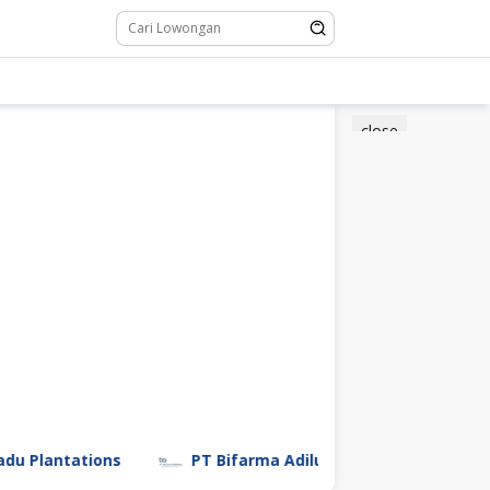
close
tations
PT Bifarma Adiluhung (a Kalbe Company)