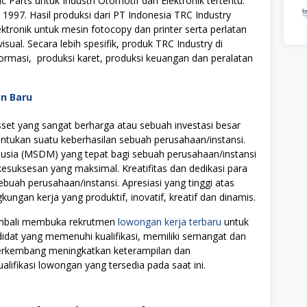
c Parts untuk Industri Otomotif dan Elektronik tertentu.
 1997. Hasil produksi dari PT Indonesia TRC Industry
ktronik untuk mesin fotocopy dan printer serta perlatan
ual. Secara lebih spesifik, produk TRC Industry di
nformasi, produksi karet, produksi keuangan dan peralatan
an Baru
t yang sangat berharga atau sebuah investasi besar
tukan suatu keberhasilan sebuah perusahaan/instansi.
ia (MSDM) yang tepat bagi sebuah perusahaan/instansi
uksesan yang maksimal. Kreatifitas dan dedikasi para
ebuah perusahaan/instansi. Apresiasi yang tinggi atas
ngan kerja yang produktif, inovatif, kreatif dan dinamis.
kembali membuka rekrutmen
lowongan kerja terbaru
untuk
didat yang memenuhi kualifikasi, memiliki semangat dan
 berkembang meningkatkan keterampilan dan
alifikasi lowongan yang tersedia pada saat ini.