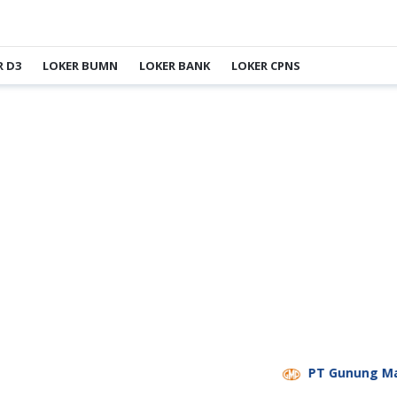
R D3
LOKER BUMN
LOKER BANK
LOKER CPNS
PT Gunung Madu Plan