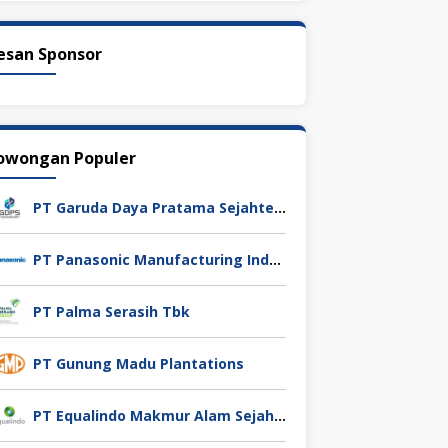
esan Sponsor
owongan Populer
PT Garuda Daya Pratama Sejahtera
PT Panasonic Manufacturing Indonesia
PT Palma Serasih Tbk
PT Gunung Madu Plantations
PT Equalindo Makmur Alam Sejahtera (Equalindo Group)