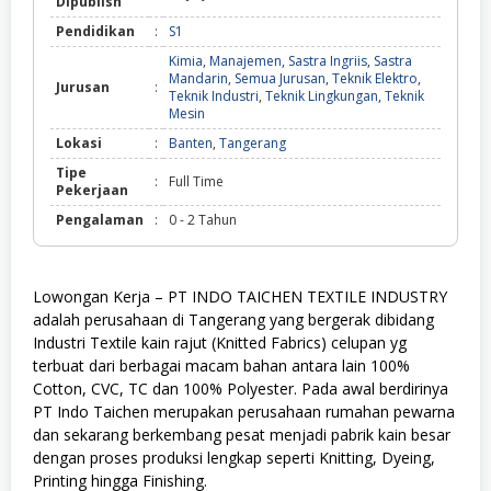
Dipublish
Pendidikan
:
S1
Kimia
,
Manajemen
,
Sastra Ingriis
,
Sastra
Mandarin
,
Semua Jurusan
,
Teknik Elektro
,
Jurusan
:
Teknik Industri
,
Teknik Lingkungan
,
Teknik
Mesin
Lokasi
:
Banten
,
Tangerang
Tipe
:
Full Time
Pekerjaan
Pengalaman
:
0 - 2 Tahun
Lowongan Kerja – PT INDO TAICHEN TEXTILE INDUSTRY
adalah perusahaan di Tangerang yang bergerak dibidang
Industri Textile kain rajut (Knitted Fabrics) celupan yg
terbuat dari berbagai macam bahan antara lain 100%
Cotton, CVC, TC dan 100% Polyester. Pada awal berdirinya
PT Indo Taichen merupakan perusahaan rumahan pewarna
dan sekarang berkembang pesat menjadi pabrik kain besar
dengan proses produksi lengkap seperti Knitting, Dyeing,
Printing hingga Finishing.