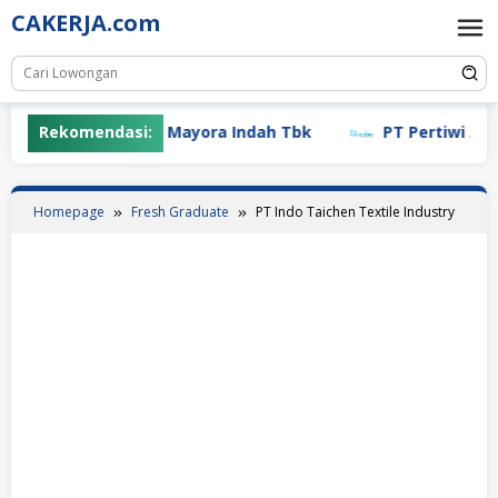
Skip
CAKERJA.com
to
content
Rekomendasi:
PT Mayora Indah Tbk
PT Pertiwi Agung
Homepage
Fresh Graduate
PT Indo Taichen Textile Industry