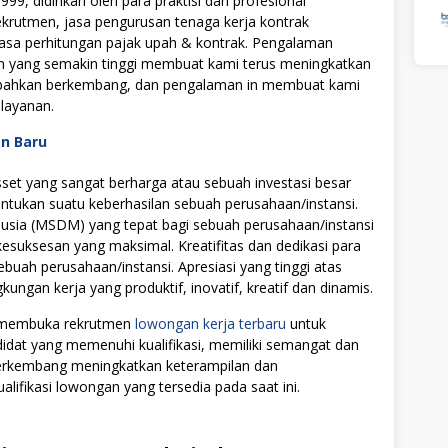
99, didirikan oleh para praktisi dan profesional
rekrutmen, jasa pengurusan tenaga kerja kontrak
jasa perhitungan pajak upah & kontrak. Pengalaman
an yang semakin tinggi membuat kami terus meningkatkan
n bahkan berkembang, dan pengalaman in membuat kami
layanan.
an Baru
t yang sangat berharga atau sebuah investasi besar
tukan suatu keberhasilan sebuah perusahaan/instansi.
ia (MSDM) yang tepat bagi sebuah perusahaan/instansi
uksesan yang maksimal. Kreatifitas dan dedikasi para
ebuah perusahaan/instansi. Apresiasi yang tinggi atas
ngan kerja yang produktif, inovatif, kreatif dan dinamis.
i membuka rekrutmen
lowongan kerja terbaru
untuk
didat yang memenuhi kualifikasi, memiliki semangat dan
 berkembang meningkatkan keterampilan dan
alifikasi lowongan yang tersedia pada saat ini.