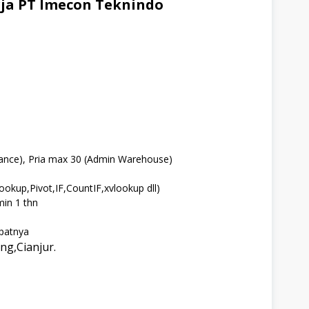
ja PT Imecon Teknindo
ance), Pria max 30 (Admin Warehouse)
okup,Pivot,IF,CountIF,xvlookup dll)
in 1 thn
patnya
g,Cianjur.