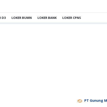
R D3
LOKER BUMN
LOKER BANK
LOKER CPNS
PT Gunung Madu Pla