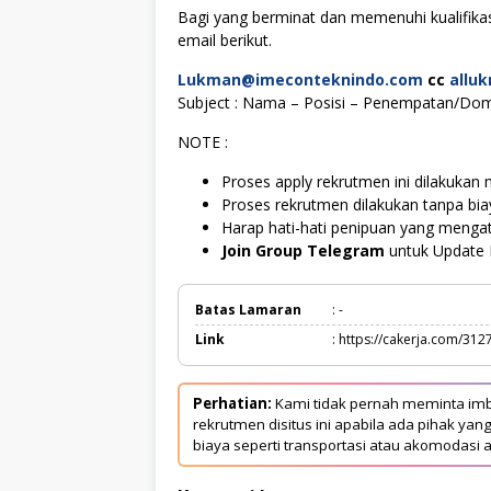
Bagi yang berminat dan memenuhi kualifikas
email berikut.
Lukman@imeconteknindo.com
cc
allu
Subject : Nama – Posisi – Penempatan/Domi
NOTE :
Proses apply rekrutmen ini dilakukan m
Proses rekrutmen dilakukan tanpa bi
Harap hati-hati penipuan yang meng
Join Group Telegram
untuk Update 
Batas Lamaran
: -
Link
: https://cakerja.com/312
Perhatian:
Kami tidak pernah meminta imb
rekrutmen disitus ini apabila ada pihak 
biaya seperti transportasi atau akomodasi a