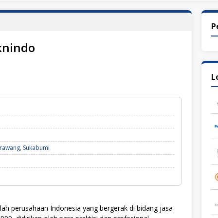
P
knindo
L
rawang
,
Sukabumi
h perusahaan Indonesia yang bergerak di bidang jasa