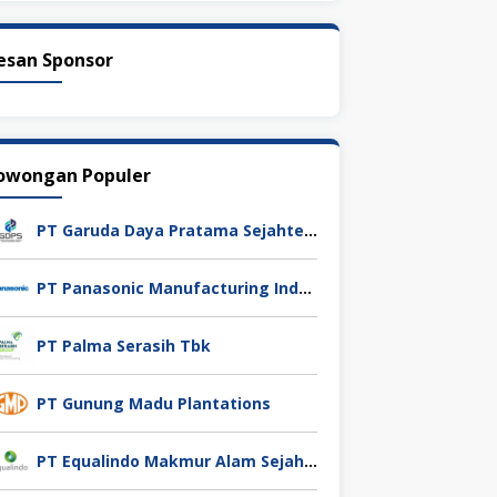
esan Sponsor
owongan Populer
PT Garuda Daya Pratama Sejahtera
PT Panasonic Manufacturing Indonesia
PT Palma Serasih Tbk
PT Gunung Madu Plantations
PT Equalindo Makmur Alam Sejahtera (Equalindo Group)