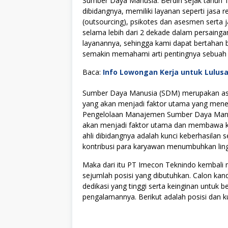
Sumber Daya Manusia. Berdiri sejak tahun 19
dibidangnya, memiliki layanan seperti jasa 
(outsourcing), psikotes dan asesmen serta 
selama lebih dari 2 dekade dalam persaing
layanannya, sehingga kami dapat bertaha
semakin memahami arti pentingnya sebuah 
Baca:
Info Lowongan Kerja untuk Lulus
Sumber Daya Manusia (SDM) merupakan asse
yang akan menjadi faktor utama yang menen
Pengelolaan Manajemen Sumber Daya Manus
akan menjadi faktor utama dan membawa kes
ahli dibidangnya adalah kunci keberhasilan s
kontribusi para karyawan menumbuhkan lingku
Maka dari itu PT Imecon Teknindo kembal
sejumlah posisi yang dibutuhkan. Calon kan
dedikasi yang tinggi serta keinginan untuk
pengalamannya. Berikut adalah posisi dan ku