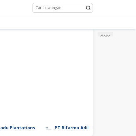
close
ntations
PT Bifarma Adiluhung (a Kalbe Company)