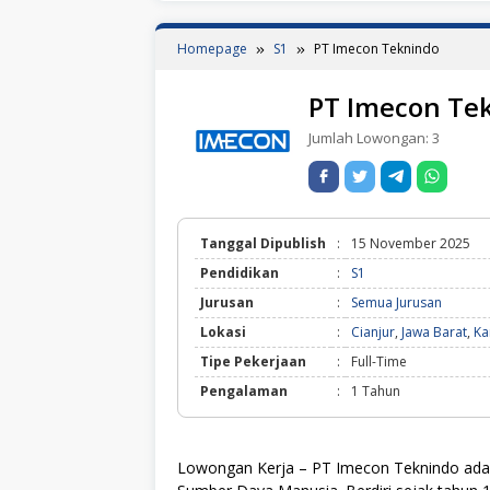
Homepage
S1
PT Imecon Teknindo
PT Imecon Te
Jumlah Lowongan:
3
Tanggal Dipublish
:
15 November 2025
Pendidikan
:
S1
Jurusan
:
Semua Jurusan
Lokasi
:
Cianjur
,
Jawa Barat
,
Ka
Tipe Pekerjaan
:
Full-Time
Pengalaman
:
1 Tahun
Lowongan Kerja – PT Imecon Teknindo adala