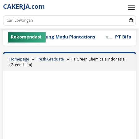
Skip
CAKERJA.com
to
content
Rekomendasi:
PT Gunung Madu Plantations
PT Bifarma Ad
Homepage
Fresh Graduate
PT Green Chemicals Indonesia
(Greenchem)