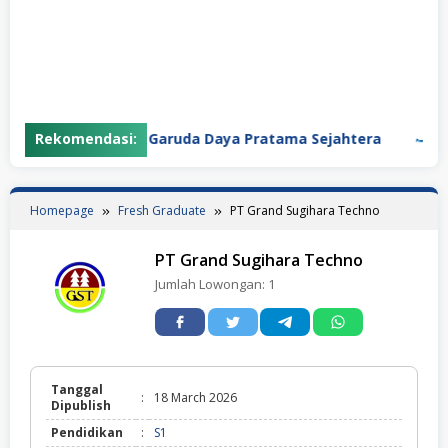
Rekomendasi:
PT Garuda Daya Pratama Sejahtera
PT 
Homepage
Fresh Graduate
PT Grand Sugihara Techno
PT Grand Sugihara Techno
Jumlah Lowongan:
1
Tanggal
:
18 March 2026
Dipublish
Pendidikan
:
S1