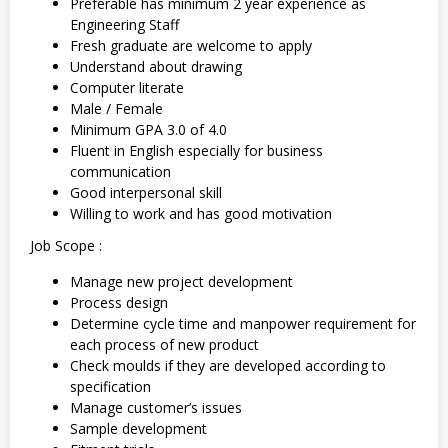
Preferable has minimum 2 year experience as
Engineering Staff
Fresh graduate are welcome to apply
Understand about drawing
Computer literate
Male / Female
Minimum GPA 3.0 of 4.0
Fluent in English especially for business
communication
Good interpersonal skill
Willing to work and has good motivation
Job Scope :
Manage new project development
Process design
Determine cycle time and manpower requirement for
each process of new product
Check moulds if they are developed according to
specification
Manage customer’s issues
Sample development