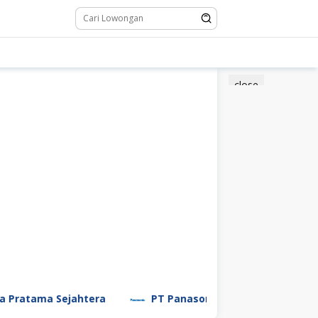
close
ma Sejahtera
PT Panasonic Manufacturing Indonesia