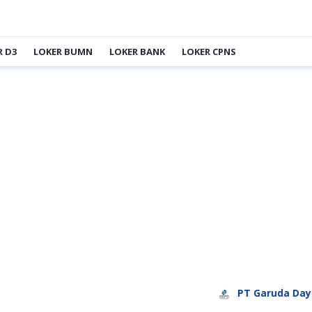
R D3
LOKER BUMN
LOKER BANK
LOKER CPNS
PT Garuda Daya Prata