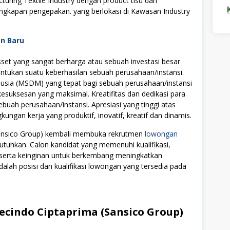
uring Textile Industry dengan product tisu dan
engkapan pengepakan. yang berlokasi di Kawasan Industry
an Baru
t yang sangat berharga atau sebuah investasi besar
tukan suatu keberhasilan sebuah perusahaan/instansi.
ia (MSDM) yang tepat bagi sebuah perusahaan/instansi
uksesan yang maksimal. Kreatifitas dan dedikasi para
ebuah perusahaan/instansi. Apresiasi yang tinggi atas
ngan kerja yang produktif, inovatif, kreatif dan dinamis.
(Sansico Group) kembali membuka rekrutmen
lowongan
utuhkan. Calon kandidat yang memenuhi kualifikasi,
i serta keinginan untuk berkembang meningkatkan
alah posisi dan kualifikasi lowongan yang tersedia pada
ecindo Ciptaprima (Sansico Group)