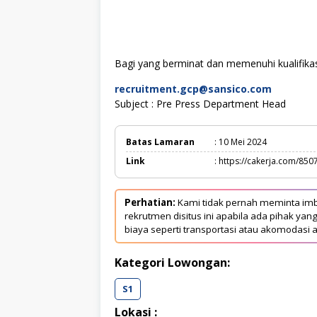
Bagi yang berminat dan memenuhi kualifikasi
recruitment.gcp@sansico.com
Subject : Pre Press Department Head
Batas Lamaran
: 10 Mei 2024
Link
: https://cakerja.com/850
Perhatian:
Kami tidak pernah meminta imb
rekrutmen disitus ini apabila ada pihak 
biaya seperti transportasi atau akomodasi a
Kategori Lowongan:
S1
Lokasi :