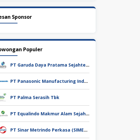
esan Sponsor
owongan Populer
PT Garuda Daya Pratama Sejahtera
PT Panasonic Manufacturing Indonesia
PT Palma Serasih Tbk
PT Equalindo Makmur Alam Sejahtera (Equalindo Group)
PT Sinar Metrindo Perkasa (SIMETRI)