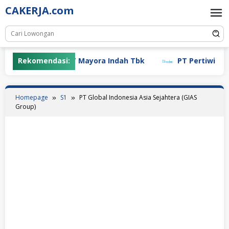
Skip
CAKERJA.com
to
content
Rekomendasi:
PT Mayora Indah Tbk
PT Pertiwi Agung
Homepage
S1
PT Global Indonesia Asia Sejahtera (GIAS
Group)