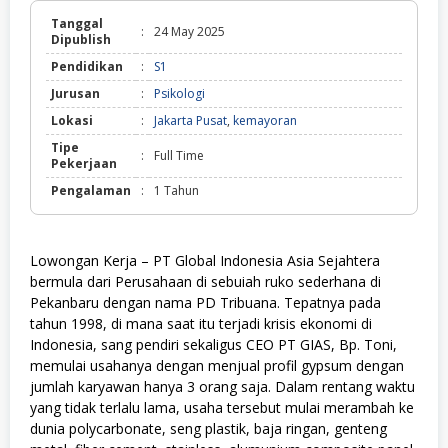
Tanggal
:
24 May 2025
Dipublish
Pendidikan
:
S1
Jurusan
:
Psikologi
Lokasi
:
Jakarta Pusat
,
kemayoran
Tipe
:
Full Time
Pekerjaan
Pengalaman
:
1 Tahun
Lowongan Kerja – PT Global Indonesia Asia Sejahtera
bermula dari Perusahaan di sebuiah ruko sederhana di
Pekanbaru dengan nama PD Tribuana. Tepatnya pada
tahun 1998, di mana saat itu terjadi krisis ekonomi di
Indonesia, sang pendiri sekaligus CEO PT GIAS, Bp. Toni,
memulai usahanya dengan menjual profil gypsum dengan
jumlah karyawan hanya 3 orang saja. Dalam rentang waktu
yang tidak terlalu lama, usaha tersebut mulai merambah ke
dunia polycarbonate, seng plastik, baja ringan, genteng