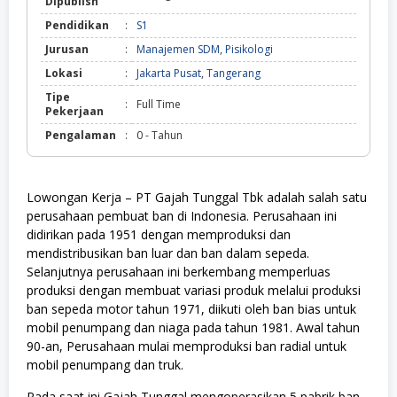
Dipublish
Pendidikan
:
S1
Jurusan
:
Manajemen SDM
,
Pisikologi
Lokasi
:
Jakarta Pusat
,
Tangerang
Tipe
:
Full Time
Pekerjaan
Pengalaman
:
0 - Tahun
Lowongan Kerja – PT Gajah Tunggal Tbk adalah salah satu
perusahaan pembuat ban di Indonesia. Perusahaan ini
didirikan pada 1951 dengan memproduksi dan
mendistribusikan ban luar dan ban dalam sepeda.
Selanjutnya perusahaan ini berkembang memperluas
produksi dengan membuat variasi produk melalui produksi
ban sepeda motor tahun 1971, diikuti oleh ban bias untuk
mobil penumpang dan niaga pada tahun 1981. Awal tahun
90-an, Perusahaan mulai memproduksi ban radial untuk
mobil penumpang dan truk.
Pada saat ini Gajah Tunggal mengoperasikan 5 pabrik ban