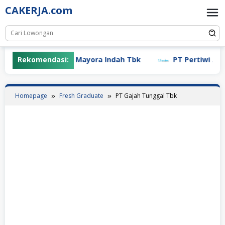
Skip
CAKERJA.com
to
content
Rekomendasi:
PT Mayora Indah Tbk
PT Pertiwi Agung
Homepage
Fresh Graduate
PT Gajah Tunggal Tbk