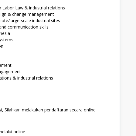
 Labor Law & industrial relations
design & change management
te/large-scale industrial sites
 and communication skills
nesia
systems
on
gement
engagement
ations & industrial relations
i, Silahkan melakukan pendaftaran secara online
elalui online.