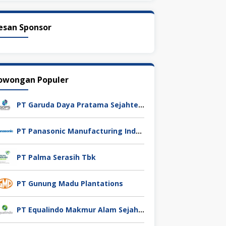
esan Sponsor
owongan Populer
PT Garuda Daya Pratama Sejahtera
PT Panasonic Manufacturing Indonesia
PT Palma Serasih Tbk
PT Gunung Madu Plantations
PT Equalindo Makmur Alam Sejahtera (Equalindo Group)