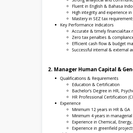
Fluent in English & Bahasa Indo
High integrity and experience i
Mastery in SEZ tax requirement
Key Performance Indicators
Accurate & timely financial/tax 
Zero tax penalties & complianc
Efficient cash flow & budget 
Successful internal & external a
2. Manager Human Capital & Gene
Qualifications & Requirements
Education & Certification
Bachelor’s Degree in HR, Psycho
HR Professional Certification 
Experience
Minimum 12 years in HR & GA
Minimum 4 years in managerial 
Experience in Chemical, Energy,
Experience in greenfield project