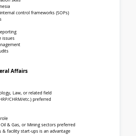
nesia
n internal control frameworks (SOPs)
s
reporting
e issues
management
udits
ral Affairs
logy, Law, or related field
(CHRP/CHRM/etc.) preferred
role
 Oil & Gas, or Mining sectors preferred
s & facility start-ups is an advantage