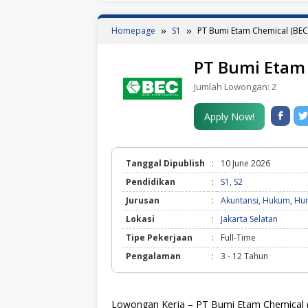
Homepage
S1
PT Bumi Etam Chemical (BEC
PT Bumi Etam 
Jumlah Lowongan:
2
Apply Now!
Tanggal Dipublish
:
10 June 2026
Pendidikan
:
S1
,
S2
Jurusan
:
Akuntansi
,
Hukum
,
Hu
Lokasi
:
Jakarta Selatan
Tipe Pekerjaan
:
Full-Time
Pengalaman
:
3 - 12 Tahun
Lowongan Kerja – PT Bumi Etam Chemical (