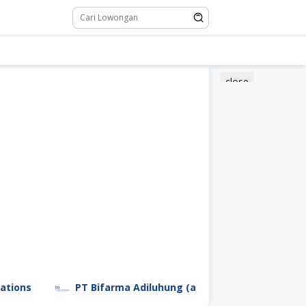
close
PT Bifarma Adiluhung (a Kalbe Company)
PT Gar