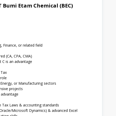
 Bumi Etam Chemical (BEC)
 Finance, or related field
erred (CA, CPA, CMA)
t C is an advantage
 Tax
role
 Energy, or Manufacturing sectors
nsive projects
n advantage
n Tax Laws & accounting standards
/Oracle/Microsoft Dynamics) & advanced Excel
tion skills