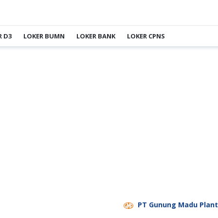
R D3
LOKER BUMN
LOKER BANK
LOKER CPNS
PT Gunung Madu Plantations