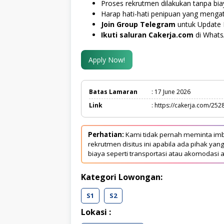
Proses rekrutmen dilakukan tanpa bi
Harap hati-hati penipuan yang menga
Join Group Telegram
untuk Update 
Ikuti saluran Cakerja.com
di What
Apply Now!
Batas Lamaran
: 17 June 2026
Link
: https://cakerja.com/252
Perhatian:
Kami tidak pernah meminta imb
rekrutmen disitus ini apabila ada pihak 
biaya seperti transportasi atau akomodasi a
Kategori Lowongan:
S1
S2
Lokasi :