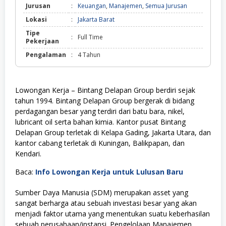
Jurusan
:
Keuangan
,
Manajemen
,
Semua Jurusan
Lokasi
:
Jakarta Barat
Tipe
:
Full Time
Pekerjaan
Pengalaman
:
4 Tahun
Lowongan Kerja – Bintang Delapan Group berdiri sejak
tahun 1994. Bintang Delapan Group bergerak di bidang
perdagangan besar yang terdiri dari batu bara, nikel,
lubricant oil serta bahan kimia. Kantor pusat Bintang
Delapan Group terletak di Kelapa Gading, Jakarta Utara, dan
kantor cabang terletak di Kuningan, Balikpapan, dan
Kendari.
Baca:
Info Lowongan Kerja untuk Lulusan Baru
Sumber Daya Manusia (SDM) merupakan asset yang
sangat berharga atau sebuah investasi besar yang akan
menjadi faktor utama yang menentukan suatu keberhasilan
sebuah perusahaan/instansi. Pengelolaan Manajemen