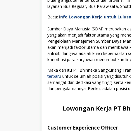
bidang angkutan antar kota dan provinsi. Hi
layanan Bus Regular, Bus Parawisata, Shuttl
Baca:
Info Lowongan Kerja untuk Lulus
Sumber Daya Manusia (SDM) merupakan asse
yang akan menjadi faktor utama yang menen
Pengelolaan Manajemen Sumber Daya Manus
akan menjadi faktor utama dan membawa kes
ahli dibidangnya adalah kunci keberhasilan s
kontribusi para karyawan menumbuhkan lingku
Maka dari itu PT Bhinneka Sangkuriang Tr
terbaru
untuk sejumlah posisi yang dibutuhk
semangat dan dedikasi yang tinggi serta k
dan pengalamannya. Berikut adalah posisi da
Lowongan Kerja PT Bh
Customer Experience Officer