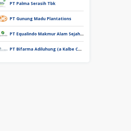
PT Palma Serasih Tbk
PT Gunung Madu Plantations
PT Equalindo Makmur Alam Sejahtera (Equalindo Group)
PT Bifarma Adiluhung (a Kalbe Company)