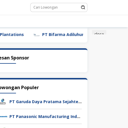
close
ions
PT Bifarma Adiluhung (a Kalbe Company)
esan Sponsor
owongan Populer
PT Garuda Daya Pratama Sejahtera
PT Panasonic Manufacturing Indonesia