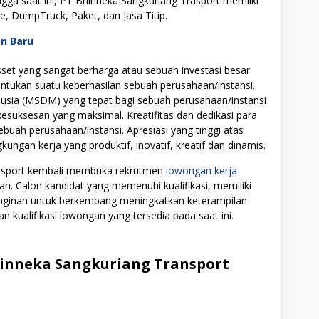
ngga saat ini, PT Bhinneka Sangkuriang Trasport memilki
e, DumpTruck, Paket, dan Jasa Titip.
an Baru
t yang sangat berharga atau sebuah investasi besar
tukan suatu keberhasilan sebuah perusahaan/instansi.
ia (MSDM) yang tepat bagi sebuah perusahaan/instansi
uksesan yang maksimal. Kreatifitas dan dedikasi para
ebuah perusahaan/instansi. Apresiasi yang tinggi atas
ngan kerja yang produktif, inovatif, kreatif dan dinamis.
ansport kembali membuka rekrutmen
lowongan kerja
an. Calon kandidat yang memenuhi kualifikasi, memiliki
einginan untuk berkembang meningkatkan keterampilan
n kualifikasi lowongan yang tersedia pada saat ini.
inneka Sangkuriang Transport