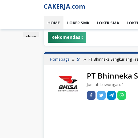
Skip
CAKERJA.com
to
content
HOME
LOKER SMK
LOKER SMA
LOKE
close
Rekomendasi:
Homepage
S1
PT Bhinneka Sangkuriang Tr
PT Bhinneka 
Jumlah Lowongan:
1