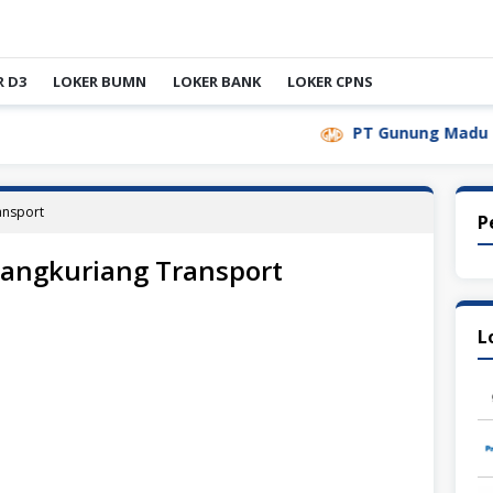
R D3
LOKER BUMN
LOKER BANK
LOKER CPNS
PT Gunung Madu Plantat
ansport
P
Sangkuriang Transport
L