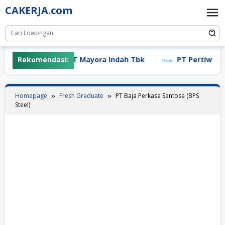
Skip
CAKERJA.com
to
content
Rekomendasi:
PT Mayora Indah Tbk
PT Pertiwi Agun
Homepage
Fresh Graduate
PT Baja Perkasa Sentosa (BPS
Steel)