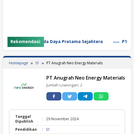
Rekomendasi:
PT Garuda Daya Pratama Sejahtera
PT Panas
Homepage
S1
PT Anugrah Neo Energy Materials
PT Anugrah Neo Energy Materials
Jumlah Lowongan:
2
Tanggal
:
29 November 2024
Dipublish
Pendidikan
:
S1