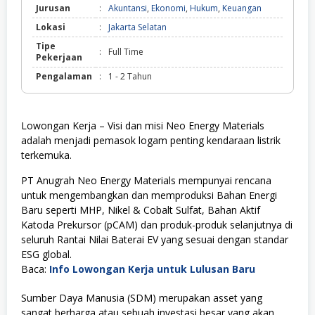
Jurusan
:
Akuntansi
,
Ekonomi
,
Hukum
,
Keuangan
Lokasi
:
Jakarta Selatan
Tipe
:
Full Time
Pekerjaan
Pengalaman
:
1 - 2 Tahun
Lowongan Kerja – Visi dan misi Neo Energy Materials
adalah menjadi pemasok logam penting kendaraan listrik
terkemuka.
PT Anugrah Neo Energy Materials mempunyai rencana
untuk mengembangkan dan memproduksi Bahan Energi
Baru seperti MHP, Nikel & Cobalt Sulfat, Bahan Aktif
Katoda Prekursor (pCAM) dan produk-produk selanjutnya di
seluruh Rantai Nilai Baterai EV yang sesuai dengan standar
ESG global.
Baca:
Info Lowongan Kerja untuk Lulusan Baru
Sumber Daya Manusia (SDM) merupakan asset yang
sangat berharga atau sebuah investasi besar yang akan