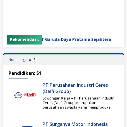
Rekomendasi:
PT Garuda Daya Pratama Sejahtera
P
Homepage
S1
Pendidikan:
S1
PT Perusahaan Industri Ceres
(Delfi Group)
Lowongan Kerja – PT Perusahaan Industri
Ceres (Delfi Group) merupakan
perusahaan swasta yang memproduksi
makanan berbahan dasar coklat dengan
merek
PT Surganya Motor Indonesia