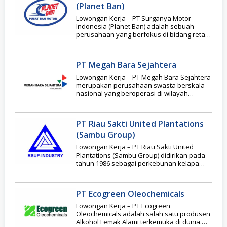
(Planet Ban)
Lowongan Kerja – PT Surganya Motor
Indonesia (Planet Ban) adalah sebuah
perusahaan yang berfokus di bidang retail
suku cadang otomotif. Untuk
PT Megah Bara Sejahtera
Lowongan Kerja – PT Megah Bara Sejahtera
merupakan perusahaan swasta berskala
nasional yang beroperasi di wilayah
pertambangan di Indonesia. Megah
PT Riau Sakti United Plantations
(Sambu Group)
Lowongan Kerja – PT Riau Sakti United
Plantations (Sambu Group) didirikan pada
tahun 1986 sebagai perkebunan kelapa
hibrida yang difokuskan
PT Ecogreen Oleochemicals
Lowongan Kerja – PT Ecogreen
Oleochemicals adalah salah satu produsen
Alkohol Lemak Alami terkemuka di dunia.