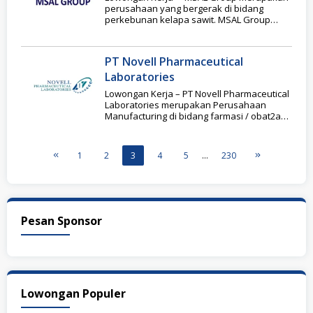
perusahaan yang bergerak di bidang
perkebunan kelapa sawit. MSAL Group
berdiri sejak tahun 2007,
PT Novell Pharmaceutical
Laboratories
Lowongan Kerja – PT Novell Pharmaceutical
Laboratories merupakan Perusahaan
Manufacturing di bidang farmasi / obat2an
berstandar GMP Nasional dan
Internasional, berdiri
1
2
3
4
5
…
230
Pesan Sponsor
Lowongan Populer