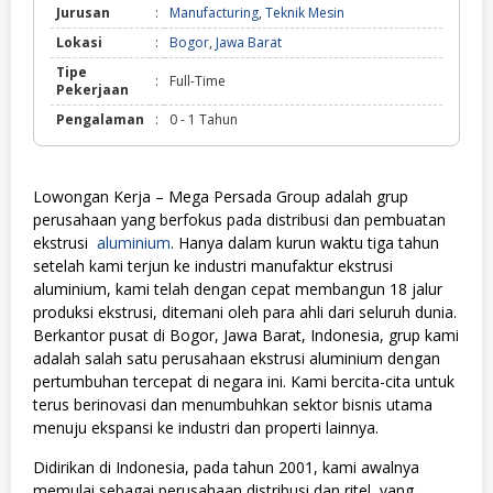
Jurusan
:
Manufacturing
,
Teknik Mesin
Lokasi
:
Bogor
,
Jawa Barat
Tipe
:
Full-Time
Pekerjaan
Pengalaman
:
0 - 1 Tahun
Lowongan Kerja – Mega Persada Group adalah grup
perusahaan yang berfokus pada distribusi dan pembuatan
ekstrusi
aluminium
. Hanya dalam kurun waktu tiga tahun
setelah kami terjun ke industri manufaktur ekstrusi
aluminium, kami telah dengan cepat membangun 18 jalur
produksi ekstrusi, ditemani oleh para ahli dari seluruh dunia.
Berkantor pusat di Bogor, Jawa Barat, Indonesia, grup kami
adalah salah satu perusahaan ekstrusi aluminium dengan
pertumbuhan tercepat di negara ini. Kami bercita-cita untuk
terus berinovasi dan menumbuhkan sektor bisnis utama
menuju ekspansi ke industri dan properti lainnya.
Didirikan di Indonesia, pada tahun 2001, kami awalnya
memulai sebagai perusahaan distribusi dan ritel, yang