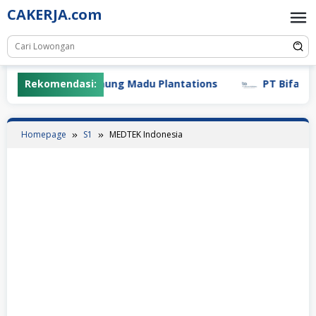
Skip
CAKERJA.com
to
content
Rekomendasi:
PT Gunung Madu Plantations
PT Bifarma A
Homepage
S1
MEDTEK Indonesia