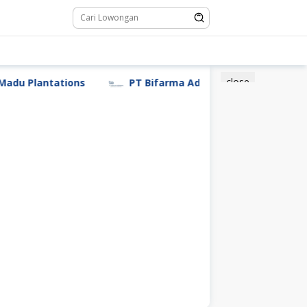
close
Plantations
PT Bifarma Adiluhung (a Kalbe Company)