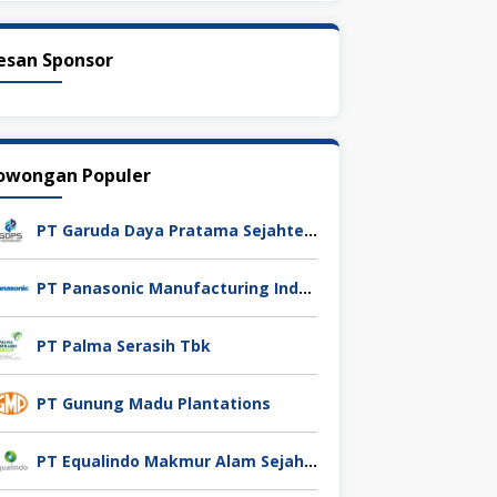
esan Sponsor
owongan Populer
PT Garuda Daya Pratama Sejahtera
PT Panasonic Manufacturing Indonesia
PT Palma Serasih Tbk
PT Gunung Madu Plantations
PT Equalindo Makmur Alam Sejahtera (Equalindo Group)