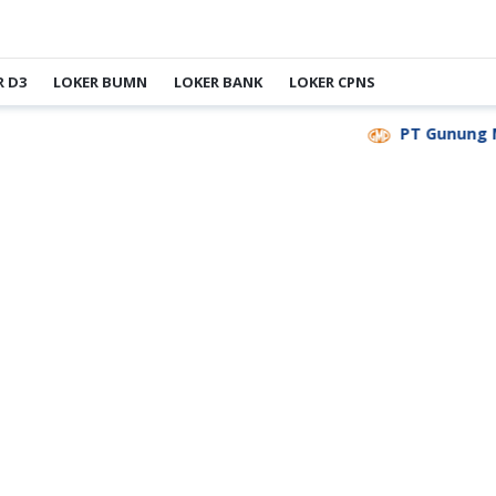
R D3
LOKER BUMN
LOKER BANK
LOKER CPNS
PT Gunung Madu 