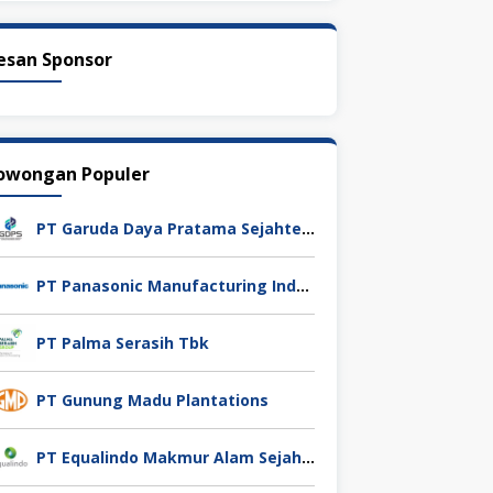
esan Sponsor
owongan Populer
PT Garuda Daya Pratama Sejahtera
PT Panasonic Manufacturing Indonesia
PT Palma Serasih Tbk
PT Gunung Madu Plantations
PT Equalindo Makmur Alam Sejahtera (Equalindo Group)