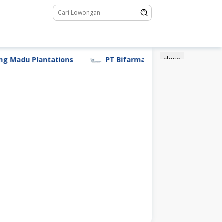
close
Madu Plantations
PT Bifarma Adiluhung (a Kalbe Com