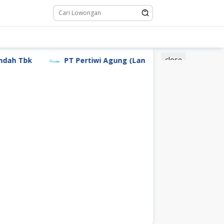
close
h Tbk
PT Pertiwi Agung (Landson)
PT Sebastia