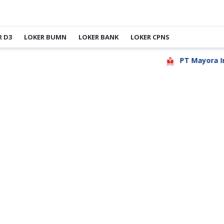
R D3
LOKER BUMN
LOKER BANK
LOKER CPNS
PT Mayora Inda