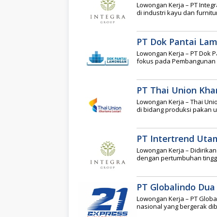
Lowongan Kerja – PT Integ
di industri kayu dan furni
PT Dok Pantai La
Lowongan Kerja – PT Dok 
fokus pada Pembangunan B
PT Thai Union Kha
Lowongan Kerja – Thai Un
di bidang produksi pakan 
PT Intertrend Uta
Lowongan Kerja – Didirika
dengan pertumbuhan tinggi
PT Globalindo Dua 
Lowongan Kerja – PT Globa
nasional yang bergerak di