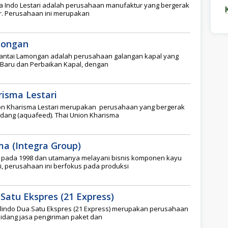
ra Indo Lestari adalah perusahaan manufaktur yang bergerak
tur. Perusahaan ini merupakan
mongan
Pantai Lamongan adalah perusahaan galangan kapal yang
aru dan Perbaikan Kapal, dengan
risma Lestari
ion Kharisma Lestari merupakan perusahaan yang bergerak
udang (aquafeed). Thai Union Kharisma
ma (Integra Group)
n pada 1998 dan utamanya melayani bisnis komponen kayu
, perusahaan ini berfokus pada produksi
Satu Ekspres (21 Express)
lindo Dua Satu Ekspres (21 Express) merupakan perusahaan
bidang jasa pengiriman paket dan