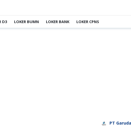
R D3
LOKER BUMN
LOKER BANK
LOKER CPNS
PT Garuda Day