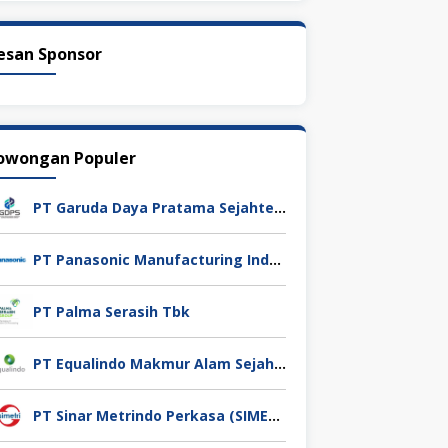
esan Sponsor
owongan Populer
PT Garuda Daya Pratama Sejahtera
PT Panasonic Manufacturing Indonesia
PT Palma Serasih Tbk
PT Equalindo Makmur Alam Sejahtera (Equalindo Group)
PT Sinar Metrindo Perkasa (SIMETRI)