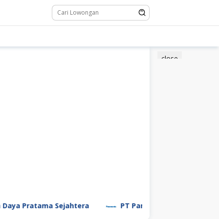
close
a Pratama Sejahtera
PT Panasonic Manufacturing In