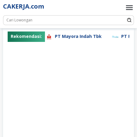
Skip
CAKERJA.com
to
content
Rekomendasi:
PT Mayora Indah Tbk
PT Perti