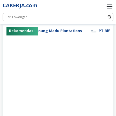
Skip
CAKERJA.com
to
content
Rekomendasi:
PT Gunung Madu Plantations
PT Bifarma 