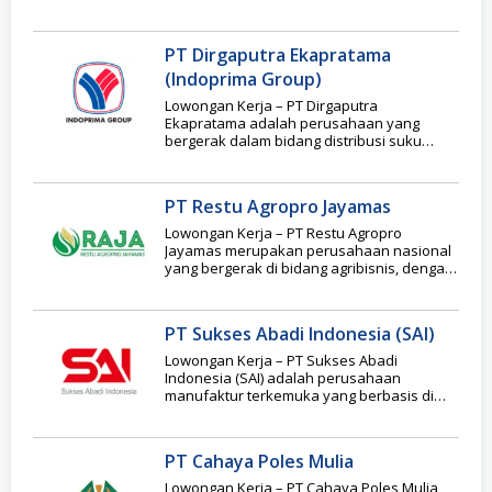
kemasan / container plastik dan printing.
PT Dirgaputra Ekapratama
(Indoprima Group)
Lowongan Kerja – PT Dirgaputra
Ekapratama adalah perusahaan yang
bergerak dalam bidang distribusi suku
cadang (sparepart) mobil dan motor. PT
PT Restu Agropro Jayamas
Lowongan Kerja – PT Restu Agropro
Jayamas merupakan perusahaan nasional
yang bergerak di bidang agribisnis, dengan
fokus pada produksi bibit
PT Sukses Abadi Indonesia (SAI)
Lowongan Kerja – PT Sukses Abadi
Indonesia (SAI) adalah perusahaan
manufaktur terkemuka yang berbasis di
Kecamatan Gondang, Kabupaten Nganjuk,
Jawa
PT Cahaya Poles Mulia
Lowongan Kerja – PT Cahaya Poles Mulia